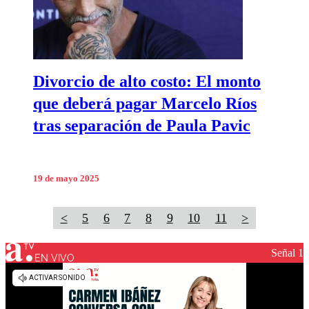
Divorcio de alto costo: El monto
que deberá pagar Marcelo Ríos
tras separación de Paula Pavic
19 de mayo 2025
<
5
6
7
8
9
10
11
>
Señal 1
EN VIVO