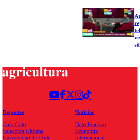
An
re
te
vi
si
Deportes
Noticias
Colo Colo
Dato Practico
Seleccion Chilena
Economía
Universidad de Chile
Internacional