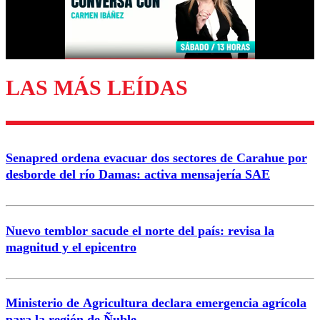
LAS MÁS LEÍDAS
Senapred ordena evacuar dos sectores de Carahue por
desborde del río Damas: activa mensajería SAE
Nuevo temblor sacude el norte del país: revisa la
magnitud y el epicentro
Ministerio de Agricultura declara emergencia agrícola
para la región de Ñuble