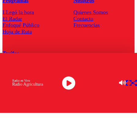
Programas
Nosotros
LLegó la hora
Quienes Somos
El Radar
Contacto
Enfoqué Público
Frecuencias
Hoja de Ruta
Tarifas
Comercial
Tarifas Servel Radio
Radio en Vivo
Radio Agricultura
Radio en Vivo
TV en Vivo
Descarga la APP