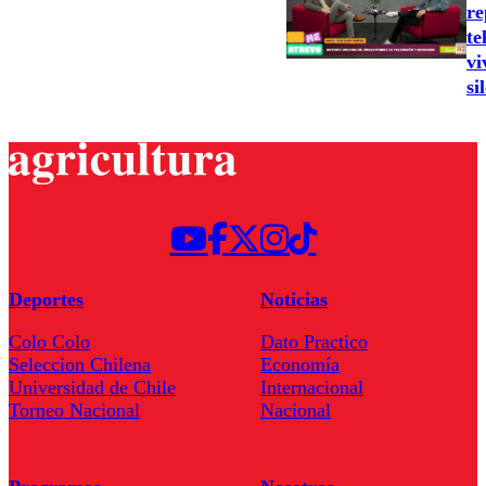
re
te
vi
si
Deportes
Noticias
Colo Colo
Dato Practico
Seleccion Chilena
Economía
Universidad de Chile
Internacional
Torneo Nacional
Nacional