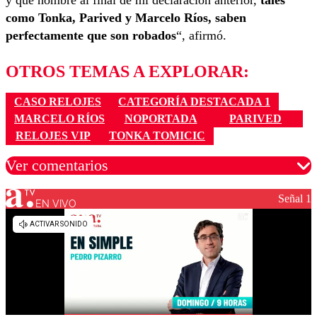
y que nombré al final de mi declaración anterior,
tales
como Tonka, Parived y Marcelo Ríos, saben
perfectamente que son robados
“, afirmó.
OTROS TEMAS A EXPLORAR:
CASO RELOJES
CATEGORÍA DESTACADA 1
MARCELO RÍOS
NOPORTADA
PARIVED
RELOJES VIP
TONKA TOMICIC
Ver comentarios
Señal 1
EN VIVO
Los comentarios son moderados para garantizar un
diálogo respetuoso.
Nombre
Correo