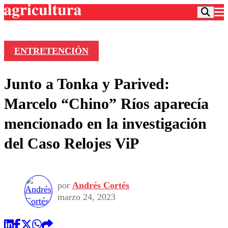
ENTRETENCIÓN
Podcast
Junto a Tonka y Parived:
Frecuencias
Agricultura TV
Marcelo “Chino” Ríos aparecía
Deportes
mencionado en la investigación
Entretención
Colo Colo
Noticias
del Caso Relojes ViP
Motor
Vida Social
Otros Deportes
Dato Practico
Publicaciones en medios
Seleccion Chilena
Economía
Opinión
Torneo Internacional
Internacional
por
Andrés Cortés
Programas
Torneo Nacional
Nacional
marzo 24, 2023
Comercial
Universidad Católica
Política
Universidad de Chile
Sustentabilidad