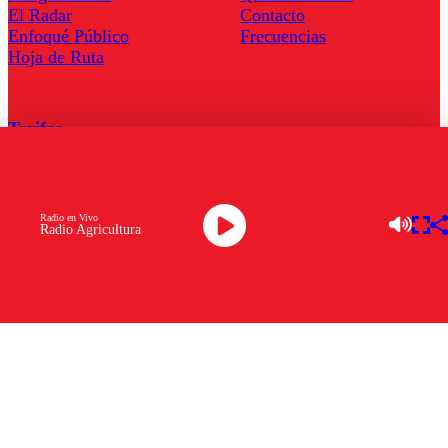
El Radar
Contacto
Enfoqué Público
Frecuencias
Hoja de Ruta
Tarifas
Comercial
Tarifas Servel Radio
Radio en Vivo
Radio Agricultura
Radio en Vivo
TV en Vivo
Descarga la APP