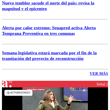
Nuevo temblor sacude el norte del país: revisa la
magnitud y el epicentro
Alerta por calor extremo: Senapred activa Alerta
Temprana Preventiva en tres comunas
Semana legislativa estará marcada por el fin de la
tramitación del proyecto de reconstrucción
VER MÁS
Señal 2