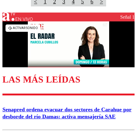
<
1
2
3
4
5
6
>
Señal 1
EN VIVO
LAS MÁS LEÍDAS
Senapred ordena evacuar dos sectores de Carahue por
desborde del río Damas: activa mensajería SAE