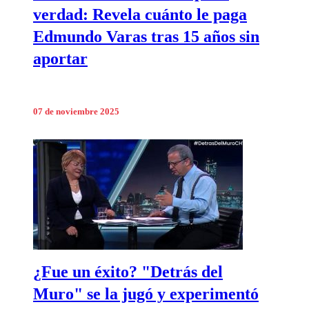
verdad: Revela cuánto le paga
Edmundo Varas tras 15 años sin
aportar
07 de noviembre 2025
¿Fue un éxito? "Detrás del
Muro" se la jugó y experimentó