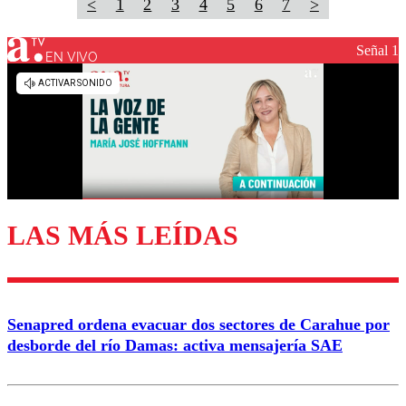
<
1
2
3
4
5
6
7
>
Señal 1
EN VIVO
LAS MÁS LEÍDAS
Senapred ordena evacuar dos sectores de Carahue por
desborde del río Damas: activa mensajería SAE