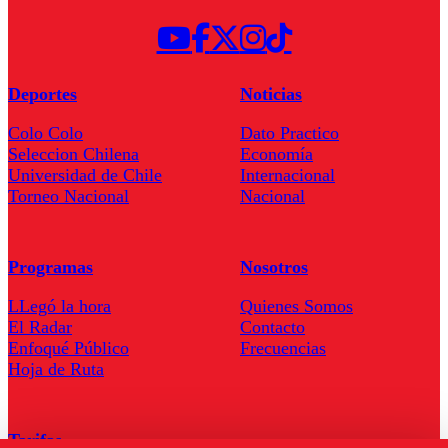
Deportes
Noticias
Colo Colo
Dato Practico
Seleccion Chilena
Economía
Universidad de Chile
Internacional
Torneo Nacional
Nacional
Programas
Nosotros
LLegó la hora
Quienes Somos
El Radar
Contacto
Enfoqué Público
Frecuencias
Hoja de Ruta
Tarifas