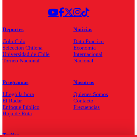
Deportes
Noticias
Colo Colo
Dato Practico
Seleccion Chilena
Economía
Universidad de Chile
Internacional
Torneo Nacional
Nacional
Programas
Nosotros
LLegó la hora
Quienes Somos
El Radar
Contacto
Enfoqué Público
Frecuencias
Hoja de Ruta
Tarifas