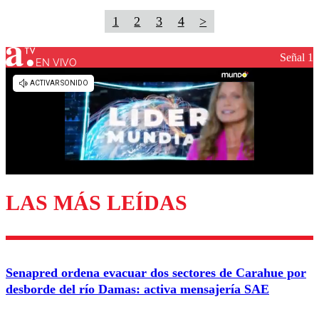
1
2
3
4
>
Señal 1
EN VIVO
LAS MÁS LEÍDAS
Senapred ordena evacuar dos sectores de Carahue por
desborde del río Damas: activa mensajería SAE