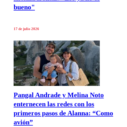
bueno"
17 de julio 2026
Pangal Andrade y Melina Noto
enternecen las redes con los
primeros pasos de Alanna: “Como
avión”