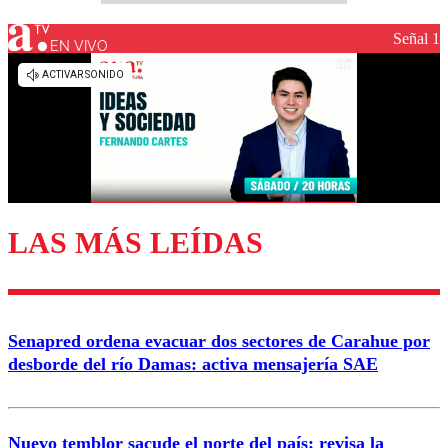
Señal 1
EN VIVO
LAS MÁS LEÍDAS
Senapred ordena evacuar dos sectores de Carahue por
desborde del río Damas: activa mensajería SAE
Nuevo temblor sacude el norte del país: revisa la