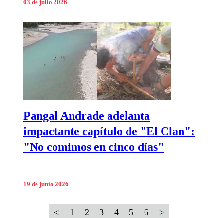
03 de julio 2026
Pangal Andrade adelanta
impactante capítulo de "El Clan":
"No comimos en cinco días"
19 de junio 2026
<
1
2
3
4
5
6
>