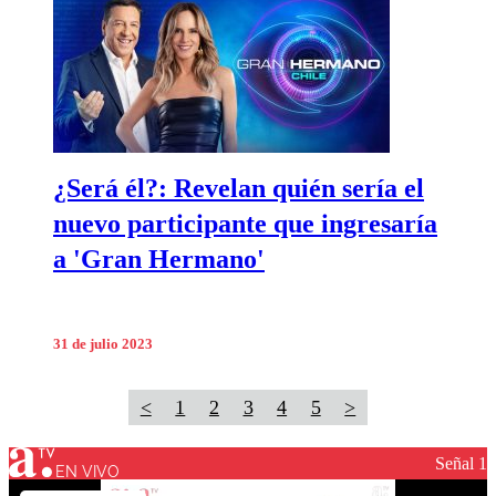
¿Será él?: Revelan quién sería el
nuevo participante que ingresaría
a 'Gran Hermano'
31 de julio 2023
<
1
2
3
4
5
>
Señal 1
EN VIVO