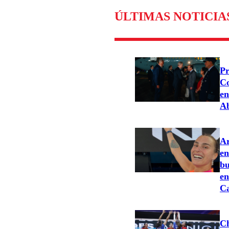
ÚLTIMAS NOTICIA
Pr
Co
en
Ab
Ar
en
bu
en
C
Ch