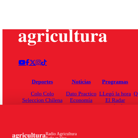
Deportes
Noticias
Programas
Colo Colo
Dato Practico
LLegó la hora
Q
Seleccion Chilena
Economía
El Radar
Universidad de Chile
Internacional
Enfoqué Público
Torneo Nacional
Nacional
Hoja de Ruta
Radio Agricultura