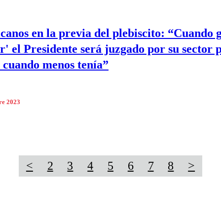
canos en la previa del plebiscito: “Cuando g
r' el Presidente será juzgado por su sector 
e cuando menos tenía”
re 2023
<
2
3
4
5
6
7
8
>