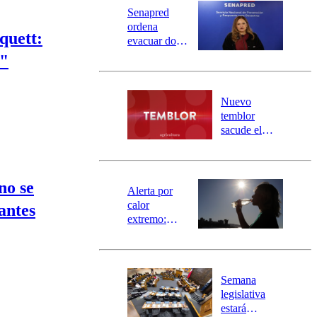
Universidad Católica
Política
Senapred
Universidad de Chile
Sustentabilidad
ordena
quett:
evacuar dos
sectores de
y"
Carahue por
desborde del
río Damas:
Nuevo
activa
temblor
mensajería
sacude el
SAE
norte del país:
revisa la
magnitud y el
no se
epicentro
Alerta por
calor
antes
extremo:
Senapred
activa Alerta
Temprana
Preventiva en
Semana
tres comunas
legislativa
estará