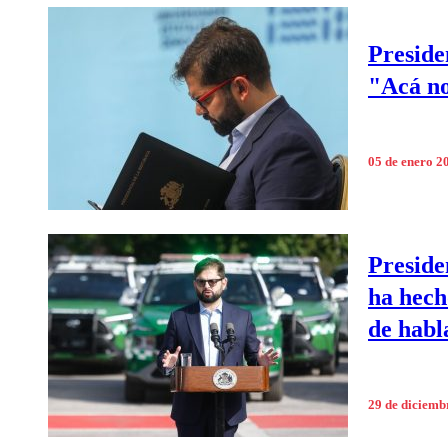
Preside
"Acá no
05 de enero 2
Preside
ha hech
de habl
29 de diciemb