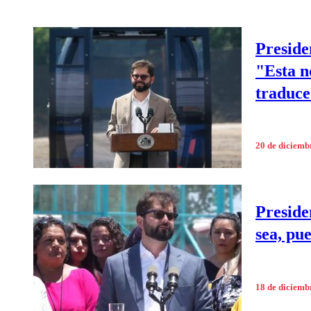
Preside
"Esta n
traduce 
20 de diciemb
Preside
sea, pu
18 de diciemb