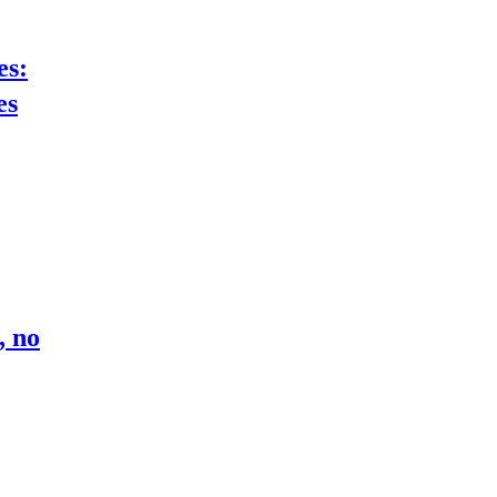
es:
es
, no