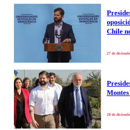
Preside
oposici
Chile n
27 de diciemb
Preside
Montes 
20 de diciemb