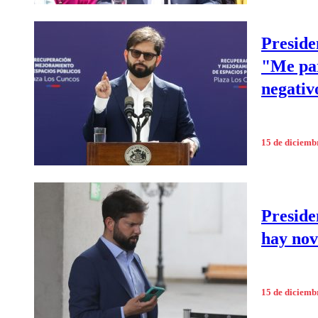
Preside
"Me par
negativ
15 de diciemb
Preside
hay nov
15 de diciemb