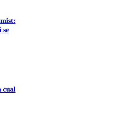
mist:
i se
a cual