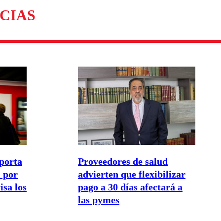
CIAS
porta
Proveedores de salud
 por
advierten que flexibilizar
isa los
pago a 30 días afectará a
las pymes