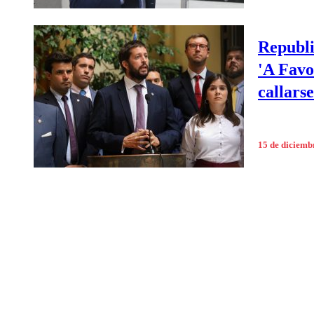
Republi
'A Favo
callars
15 de diciemb