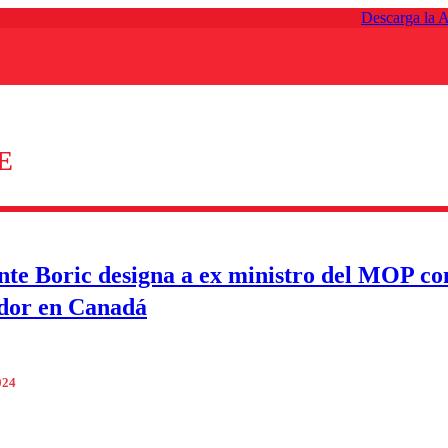
Descarga la 
E
nte Boric designa a ex ministro del MOP c
dor en Canadá
024