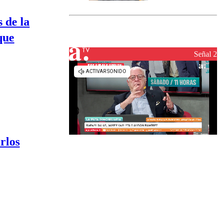
marcada por
el fin de la
 de la
tramitación
del proyecto
que
de
reconstrucción
Señal 2
rlos