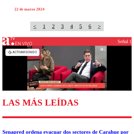
22 de marzo 2024
<
1
2
3
4
5
6
>
Señal 1
EN VIVO
LAS MÁS LEÍDAS
Senapred ordena evacuar dos sectores de Carahue por