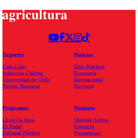
Deportes
Noticias
Colo Colo
Dato Practico
Seleccion Chilena
Economía
Universidad de Chile
Internacional
Torneo Nacional
Nacional
Programas
Nosotros
LLegó la hora
Quienes Somos
El Radar
Contacto
Enfoqué Público
Frecuencias