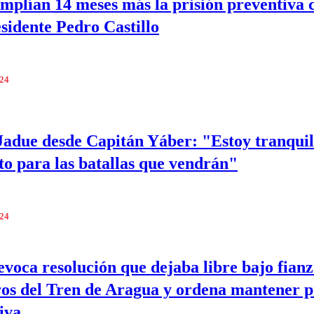
mplían 14 meses más la prisión preventiva 
esidente Pedro Castillo
024
Jadue desde Capitán Yáber: "Estoy tranquil
sto para las batallas que vendrán"
024
evoca resolución que dejaba libre bajo fianz
s del Tren de Aragua y ordena mantener p
iva