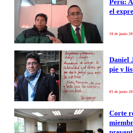
Perú: A
el expr
10 de junio 2
Daniel 
pie y li
05 de junio 2
Corte r
miembro
prevent