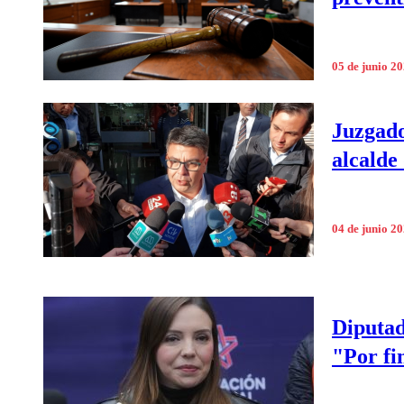
05 de junio 2
Juzgado
alcald
04 de junio 2
Diputad
"Por fi