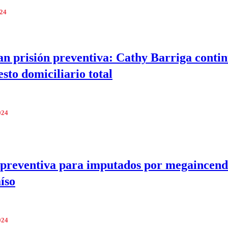
024
n prisión preventiva: Cathy Barriga conti
esto domiciliario total
024
 preventiva para imputados por megaincend
íso
024