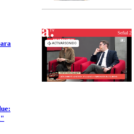
marcada por
el fin de la
tramitación
del proyecto
de
reconstrucción
Señal 2
para
due:
a"