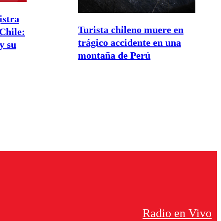
istra
Turista chileno muere en
 Chile:
trágico accidente en una
y su
montaña de Perú
Radio en Vivo