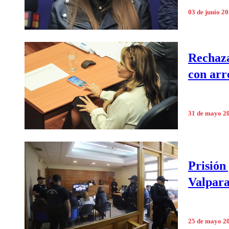
03 de junio 2
Rechaza
con arr
31 de mayo 2
Prisión
Valpara
25 de mayo 2