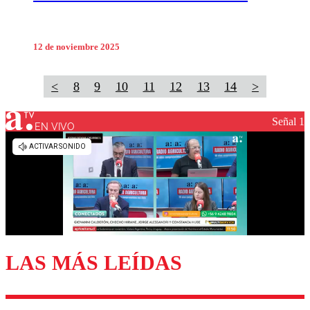
12 de noviembre 2025
<
8
9
10
11
12
13
14
>
Señal 1
EN VIVO
LAS MÁS LEÍDAS