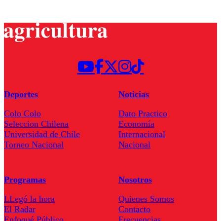
Deportes
Noticias
Colo Colo
Dato Practico
Seleccion Chilena
Economía
Universidad de Chile
Internacional
Torneo Nacional
Nacional
Programas
Nosotros
LLegó la hora
Quienes Somos
El Radar
Contacto
Enfoqué Público
Frecuencias