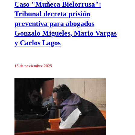
Caso "Muñeca Bielorrusa":
Tribunal decreta prisión
preventiva para abogados
Gonzalo Migueles, Mario Vargas
y Carlos Lagos
15 de noviembre 2025