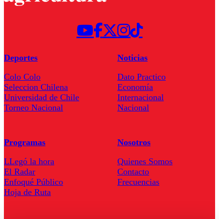
Deportes
Noticias
Colo Colo
Dato Practico
Seleccion Chilena
Economía
Universidad de Chile
Internacional
Torneo Nacional
Nacional
Programas
Nosotros
LLegó la hora
Quienes Somos
El Radar
Contacto
Enfoqué Público
Frecuencias
Hoja de Ruta