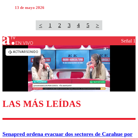
13 de mayo 2026
<
1
2
3
4
5
>
Señal 1
EN VIVO
LAS MÁS LEÍDAS
Senapred ordena evacuar dos sectores de Carahue por