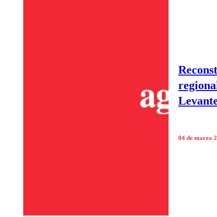
Reconst
regiona
Levante
04 de marzo 