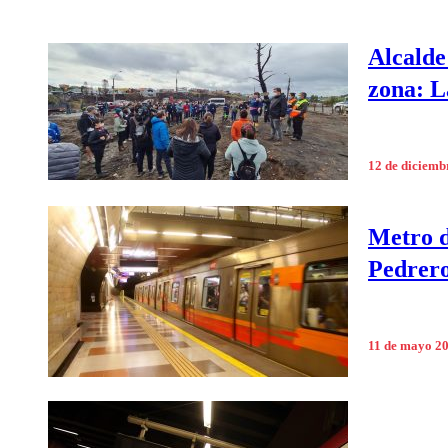
Alcalde
zona: L
12 de diciemb
Metro d
Pedrero
11 de mayo 2