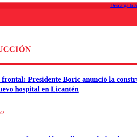
Descarga la 
UCCIÓN
 frontal: Presidente Boric anunció la const
uevo hospital en Licantén
023