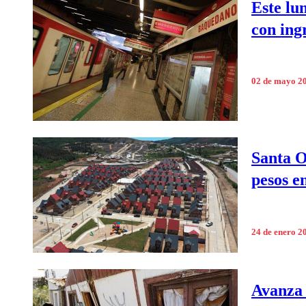
Este lu
con ing
02 de mayo 2
Santa O
pesos e
24 de enero 2
Avanza 