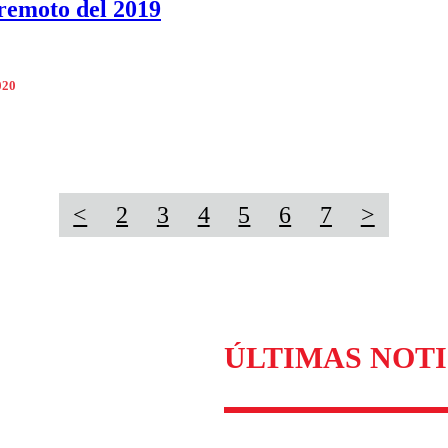
rremoto del 2019
020
<
2
3
4
5
6
7
>
ÚLTIMAS NOTI