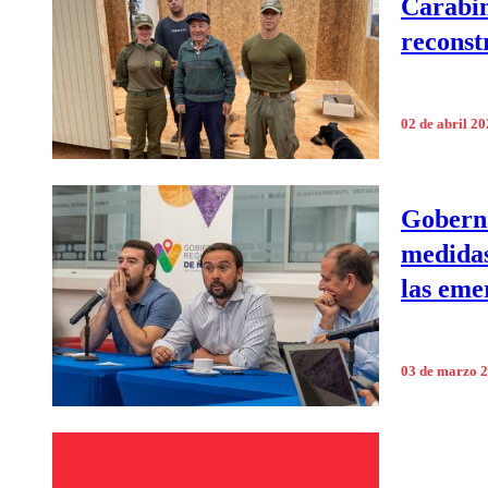
Carabin
reconst
02 de abril 2
Goberna
medidas
las eme
03 de marzo 