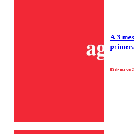
A 3 mes
primera
05 de marzo 