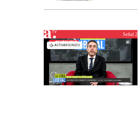
marcada por
el fin de la
tramitación
del proyecto
de
reconstrucción
Señal 2