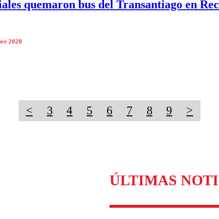
iales quemaron bus del Transantiago en Rec
bre 2020
<
3
4
5
6
7
8
9
>
ÚLTIMAS NOTI