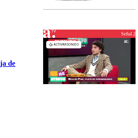
marcada por
el fin de la
tramitación
del proyecto
de
reconstrucción
Señal 2
ja de