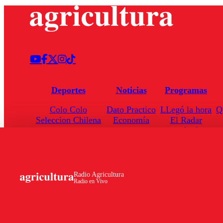
Deportes
Noticias
Programas
Colo Colo
Dato Practico
LLegó la hora
Q
Seleccion Chilena
Economía
El Radar
Universidad de Chile
Internacional
Enfoqué Público
Torneo Nacional
Nacional
Hoja de Ruta
Radio Agricultura
Radio en Vivo