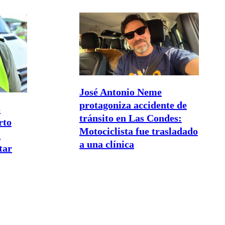
José Antonio Neme
protagoniza accidente de
o
tránsito en Las Condes:
rto
Motociclista fue trasladado
a
a una clínica
tar