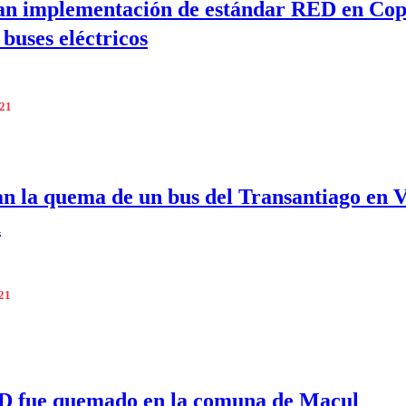
an implementación de estándar RED en Cop
 buses eléctricos
021
n la quema de un bus del Transantiago en V
a
021
D fue quemado en la comuna de Macul