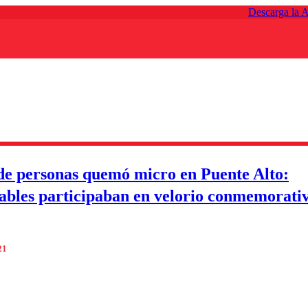
Descarga la 
e personas quemó micro en Puente Alto:
ables participaban en velorio conmemorati
21