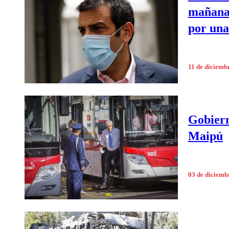
mañana 
por una
11 de diciemb
Gobiern
Maipú
03 de diciemb