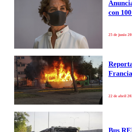
Anunci
con 100
25 de junio 2
Reporta
Franci
22 de abril 2
Bus RE