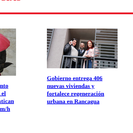
Gobierno entrega 406
ento
nuevas viviendas y
 el
fortalece regeneración
stican
urbana en Rancagua
km/h