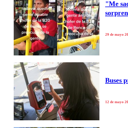
"Me sac
sorpren
29 de mayo 2
Buses p
12 de mayo 2