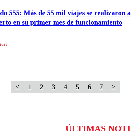
do 555: Más de 55 mil viajes se realizaron a
rto en su primer mes de funcionamiento
 2023
<
1
2
3
4
5
6
7
>
ÚLTIMAS NOTI