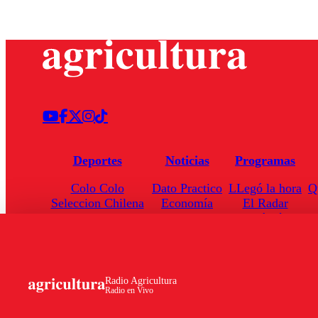
Deportes
Noticias
Programas
Colo Colo
Dato Practico
LLegó la hora
Q
Seleccion Chilena
Economía
El Radar
Universidad de Chile
Internacional
Enfoqué Público
Torneo Nacional
Nacional
Hoja de Ruta
Radio Agricultura
Radio en Vivo