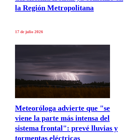
la Región Metropolitana
17 de julio 2026
Meteoróloga advierte que "se
viene la parte más intensa del
sistema frontal": prevé lluvias y
tormentas eléctricas