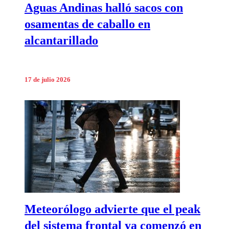
Aguas Andinas halló sacos con
osamentas de caballo en
alcantarillado
17 de julio 2026
Meteorólogo advierte que el peak
del sistema frontal ya comenzó en