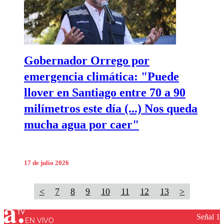
Gobernador Orrego por
emergencia climática: "Puede
llover en Santiago entre 70 a 90
milímetros este día (...) Nos queda
mucha agua por caer"
17 de julio 2026
<
7
8
9
10
11
12
13
>
Señal 1
EN VIVO