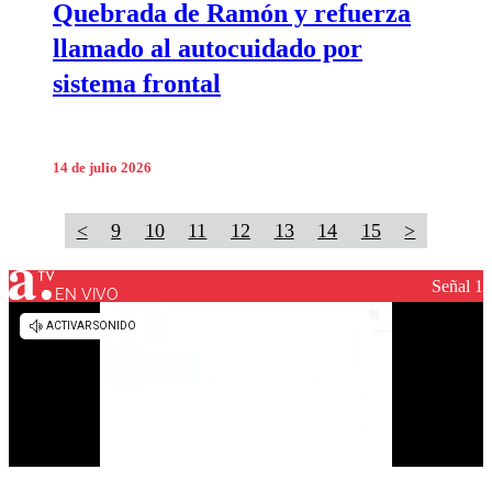
Quebrada de Ramón y refuerza
llamado al autocuidado por
sistema frontal
14 de julio 2026
<
9
10
11
12
13
14
15
>
Señal 1
EN VIVO