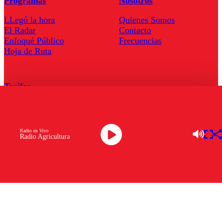
Programas
Nosotros
LLegó la hora
Quienes Somos
El Radar
Contacto
Enfoqué Público
Frecuencias
Hoja de Ruta
Tarifas
Comercial
Tarifas Servel Radio
Radio en Vivo
Radio Agricultura
Radio en Vivo
TV en Vivo
Descarga la APP