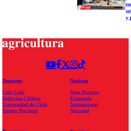
en
so
y 
Deportes
Noticias
Colo Colo
Dato Practico
Seleccion Chilena
Economía
Universidad de Chile
Internacional
Torneo Nacional
Nacional