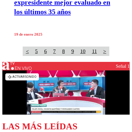
expresidente mejor evaluado en
los últimos 35 años
19 de enero 2025
<
5
6
7
8
9
10
11
>
Señal 1
EN VIVO
LAS MÁS LEÍDAS