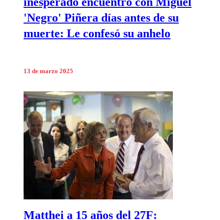
inesperado encuentro con Miguel
'Negro' Piñera días antes de su
muerte: Le confesó su anhelo
13 de marzo 2025
Matthei a 15 años del 27F: