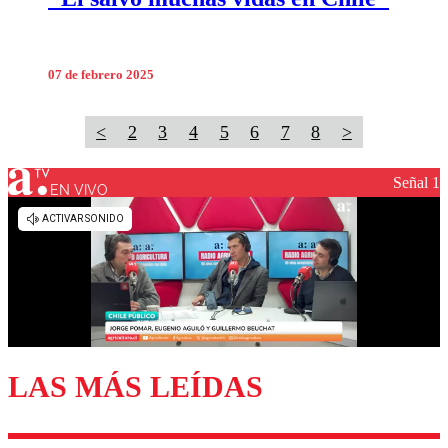
07 de febrero 2025
<
2
3
4
5
6
7
8
>
Señal 1
EN VIVO
LAS MÁS LEÍDAS