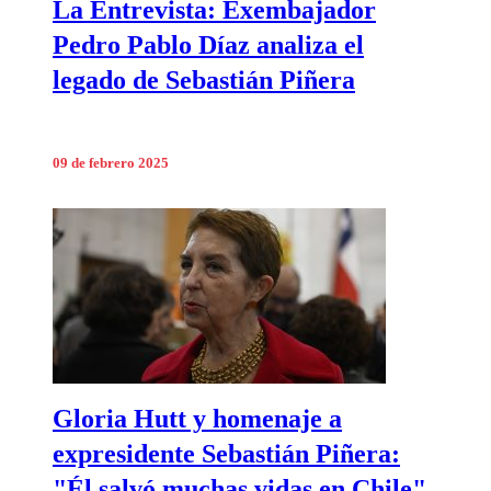
La Entrevista: Exembajador
Pedro Pablo Díaz analiza el
legado de Sebastián Piñera
09 de febrero 2025
Gloria Hutt y homenaje a
expresidente Sebastián Piñera:
"Él salvó muchas vidas en Chile"