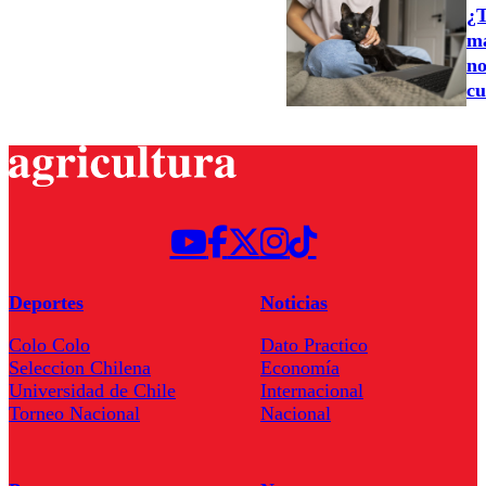
¿T
ma
no
cu
Deportes
Noticias
Colo Colo
Dato Practico
Seleccion Chilena
Economía
Universidad de Chile
Internacional
Torneo Nacional
Nacional