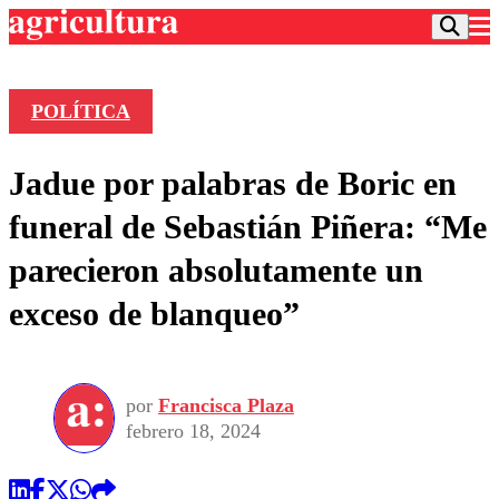
POLÍTICA
Podcast
Jadue por palabras de Boric en
Frecuencias
Agricultura TV
funeral de Sebastián Piñera: “Me
Deportes
parecieron absolutamente un
Entretención
Colo Colo
Noticias
exceso de blanqueo”
Motor
Vida Social
Otros Deportes
Dato Practico
Publicaciones en medios
Seleccion Chilena
Economía
Opinión
Torneo Internacional
Internacional
por
Francisca Plaza
Programas
Torneo Nacional
Nacional
febrero 18, 2024
Comercial
Universidad Católica
Política
Universidad de Chile
Sustentabilidad