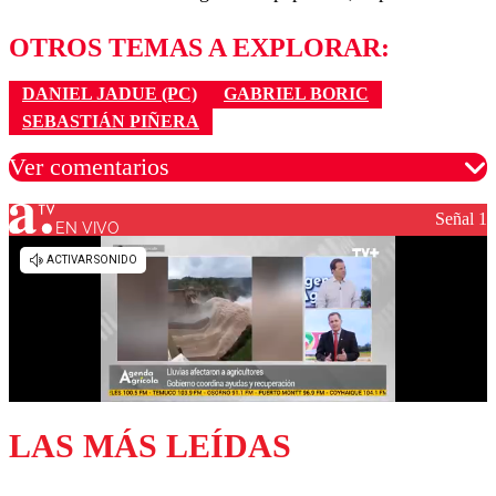
OTROS TEMAS A EXPLORAR:
DANIEL JADUE (PC)
GABRIEL BORIC
SEBASTIÁN PIÑERA
Ver comentarios
Señal 1
EN VIVO
Los comentarios son moderados para garantizar un
diálogo respetuoso.
Nombre
Correo
LAS MÁS LEÍDAS