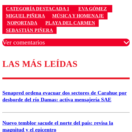
CATEGORÍA DESTACADA 1
EVA GÓMEZ
MIGUEL PIÑERA
MÚSICA Y HOMENAJE
NOPORTADA
PLAYA DEL CARMEN
SEBASTIÁN PIÑERA
Ver comentarios
LAS MÁS LEÍDAS
Los comentarios son moderados para garantizar un
diálogo respetuoso.
Nombre
Senapred ordena evacuar dos sectores de Carahue por
Correo
desborde del río Damas: activa mensajería SAE
Nuevo temblor sacude el norte del país: revisa la
magnitud y el epicentro
Enviar comentario