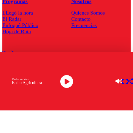
Programas
Nosotros
LLegó la hora
Quienes Somos
El Radar
Contacto
Enfoqué Público
Frecuencias
Hoja de Ruta
Tarifas
Comercial
Tarifas Servel Radio
Radio en Vivo
Radio Agricultura
Radio en Vivo
TV en Vivo
Descarga la APP