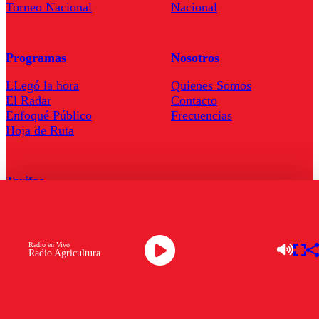
Torneo Nacional
Nacional
Programas
Nosotros
LLegó la hora
Quienes Somos
El Radar
Contacto
Enfoqué Público
Frecuencias
Hoja de Ruta
Tarifas
Comercial
Tarifas Servel Radio
Radio en Vivo
Radio Agricultura
Radio en Vivo
TV en Vivo
Descarga la APP