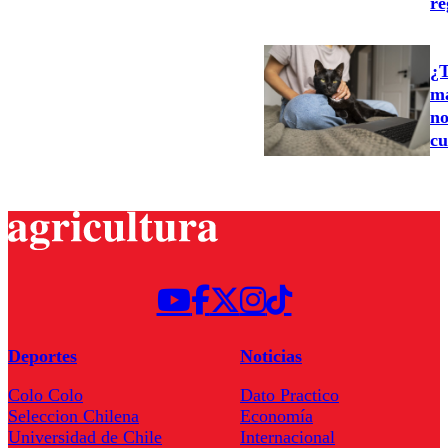
re
¿T
ma
no
cu
Deportes
Noticias
Colo Colo
Dato Practico
Seleccion Chilena
Economía
Universidad de Chile
Internacional