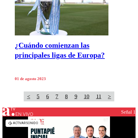
¿Cuándo comienzan las
principales ligas de Europa?
01 de agosto 2023
<
5
6
7
8
9
10
11
>
Señal 1
EN VIVO