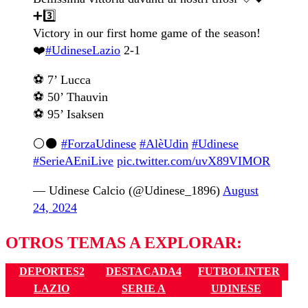
➕3️⃣
Victory in our first home game of the season!
❤️
#UdineseLazio
2-1
⚽️ 7’ Lucca
⚽️ 50’ Thauvin
⚽️ 95’ Isaksen
⚪️⚫️
#ForzaUdinese
#AlèUdin
#Udinese
#SerieAEniLive
pic.twitter.com/uvX89VIMOR
— Udinese Calcio (@Udinese_1896)
August
24, 2024
OTROS TEMAS A EXPLORAR:
DEPORTES2
DESTACADA4
FUTBOLINTER
LAZIO
SERIE A
UDINESE