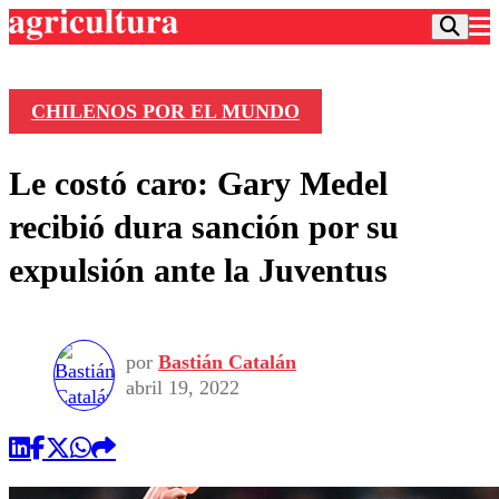
CHILENOS POR EL MUNDO
Podcast
Le costó caro: Gary Medel
Frecuencias
Agricultura TV
recibió dura sanción por su
Deportes
expulsión ante la Juventus
Entretención
Colo Colo
Noticias
Motor
Vida Social
Otros Deportes
Dato Practico
Publicaciones en medios
por
Bastián Catalán
Seleccion Chilena
Economía
Opinión
abril 19, 2022
Torneo Internacional
Internacional
Programas
Torneo Nacional
Nacional
Comercial
Universidad Católica
Política
Universidad de Chile
Sustentabilidad