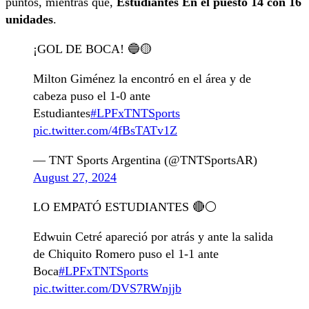
puntos, mientras que,
Estudiantes En el puesto 14 con 16
unidades
.
¡GOL DE BOCA! 🔵🟡
Milton Giménez la encontró en el área y de
cabeza puso el 1-0 ante
Estudiantes
#LPFxTNTSports
pic.twitter.com/4fBsTATv1Z
— TNT Sports Argentina (@TNTSportsAR)
August 27, 2024
LO EMPATÓ ESTUDIANTES 🔴⚪
Edwuin Cetré apareció por atrás y ante la salida
de Chiquito Romero puso el 1-1 ante
Boca
#LPFxTNTSports
pic.twitter.com/DVS7RWnjjb