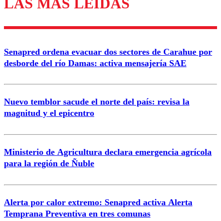
LAS MÁS LEÍDAS
Los comentarios son moderados para garantizar un
diálogo respetuoso.
Nombre
Senapred ordena evacuar dos sectores de Carahue por
Correo
desborde del río Damas: activa mensajería SAE
Nuevo temblor sacude el norte del país: revisa la
magnitud y el epicentro
Enviar comentario
Ministerio de Agricultura declara emergencia agrícola
para la región de Ñuble
Alerta por calor extremo: Senapred activa Alerta
Temprana Preventiva en tres comunas