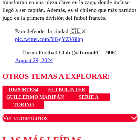
transformó en una pieza clave en la zaga, donde incluso
llegó a ser capitán. Además, es el chileno que más partidos
jugó en la primera división del fútbol francés.
Para defender la ciudad 🇨🇱⚔️
pic.twitter.com/YGgYZV8ihp
— Torino Football Club (@TorinoFC_1906)
August 29, 2024
OTROS TEMAS A EXPLORAR:
DEPORTES4
FUTBOLINTER
GUILLERMO MARIPÁN
SERIE A
TORINO
Ver comentarios
Los comentarios son moderados para garantizar un