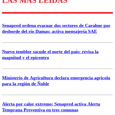
LAS MÁS LEÍDAS
diálogo respetuoso.
Nombre
Senapred ordena evacuar dos sectores de Carahue por
Correo
desborde del río Damas: activa mensajería SAE
Nuevo temblor sacude el norte del país: revisa la
magnitud y el epicentro
Enviar comentario
Ministerio de Agricultura declara emergencia agrícola
para la región de Ñuble
Alerta por calor extremo: Senapred activa Alerta
Temprana Preventiva en tres comunas