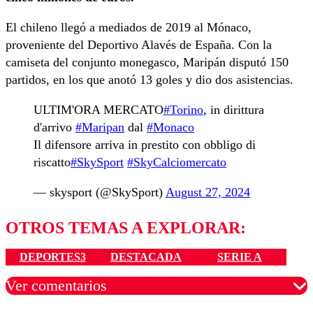
El chileno llegó a mediados de 2019 al Mónaco,
proveniente del Deportivo Alavés de España. Con la
camiseta del conjunto monegasco, Maripán disputó 150
partidos, en los que anotó 13 goles y dio dos asistencias.
ULTIM'ORA MERCATO
#Torino
, in dirittura
d'arrivo
#Maripan
dal
#Monaco
Il difensore arriva in prestito con obbligo di
riscatto
#SkySport
#SkyCalciomercato
— skysport (@SkySport)
August 27, 2024
OTROS TEMAS A EXPLORAR:
DEPORTES3
DESTACADA
SERIE A
Ver comentarios