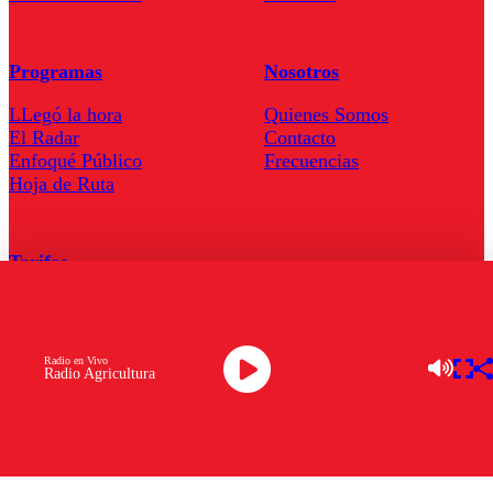
Programas
Nosotros
LLegó la hora
Quienes Somos
El Radar
Contacto
Enfoqué Público
Frecuencias
Hoja de Ruta
Tarifas
Comercial
Tarifas Servel Radio
Radio en Vivo
Radio Agricultura
Radio en Vivo
TV en Vivo
Descarga la APP