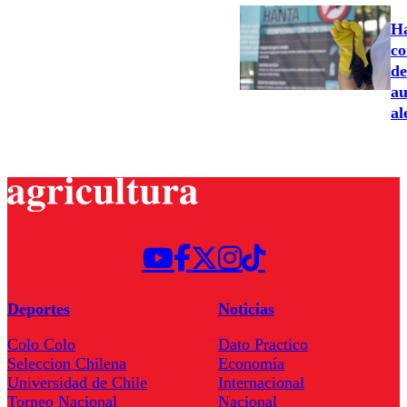
Ha
co
de
au
al
Deportes
Noticias
Colo Colo
Dato Practico
Seleccion Chilena
Economía
Universidad de Chile
Internacional
Torneo Nacional
Nacional