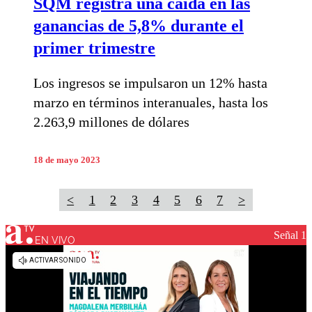
SQM registra una caída en las
ganancias de 5,8% durante el
primer trimestre
Los ingresos se impulsaron un 12% hasta
marzo en términos interanuales, hasta los
2.263,9 millones de dólares
18 de mayo 2023
<
1
2
3
4
5
6
7
>
Señal 1
EN VIVO