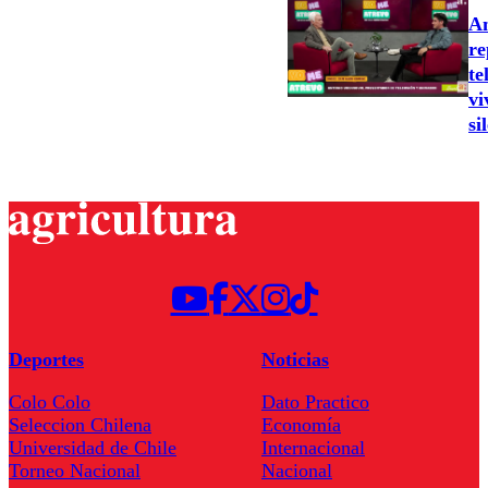
An
re
te
vi
si
Deportes
Noticias
Colo Colo
Dato Practico
Seleccion Chilena
Economía
Universidad de Chile
Internacional
Torneo Nacional
Nacional