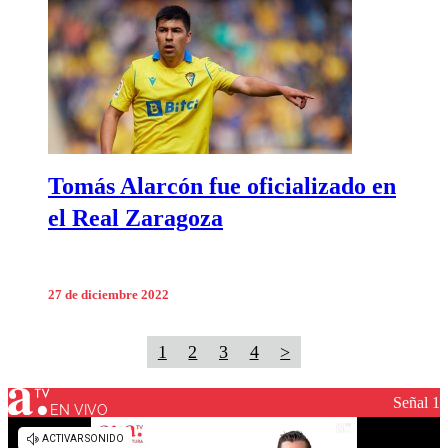
Tomás Alarcón fue oficializado en
el Real Zaragoza
27 de diciembre 2022
1
2
3
4
>
Señal 1
EN VIVO