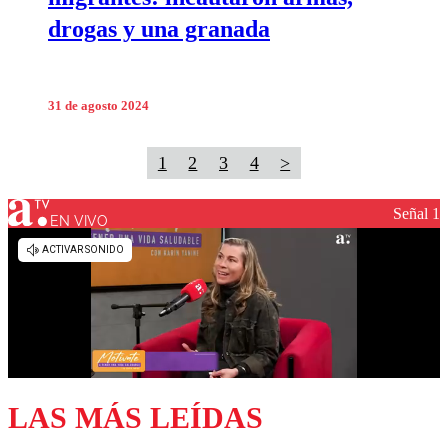
drogas y una granada
31 de agosto 2024
1
2
3
4
>
Señal 1
EN VIVO
LAS MÁS LEÍDAS