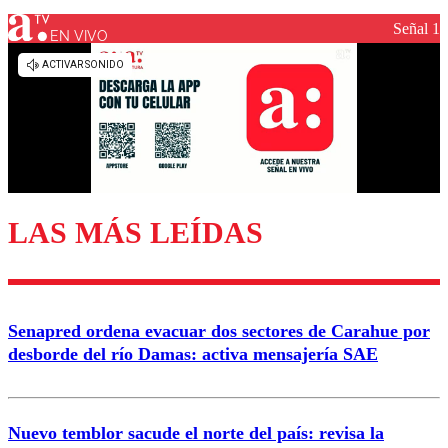
Señal 1
EN VIVO
LAS MÁS LEÍDAS
Senapred ordena evacuar dos sectores de Carahue por
desborde del río Damas: activa mensajería SAE
Nuevo temblor sacude el norte del país: revisa la