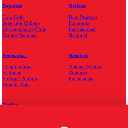
Deportes
Noticias
Colo Colo
Dato Practico
Seleccion Chilena
Economía
Universidad de Chile
Internacional
Torneo Nacional
Nacional
Programas
Nosotros
LLegó la hora
Quienes Somos
El Radar
Contacto
Enfoqué Público
Frecuencias
Hoja de Ruta
Tarifas
Comercial
Tarifas Servel Radio