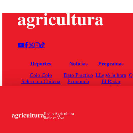
Deportes
Noticias
Programas
Colo Colo
Dato Practico
LLegó la hora
Q
Seleccion Chilena
Economía
El Radar
Universidad de Chile
Internacional
Enfoqué Público
Torneo Nacional
Nacional
Hoja de Ruta
Radio Agricultura
Radio en Vivo