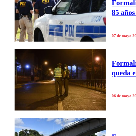
Formali
85 años
07 de mayo 2
Formali
queda e
06 de mayo 2