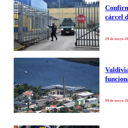
Confirm
cárcel 
20 de mayo 2
Valdivi
funcion
08 de mayo 2