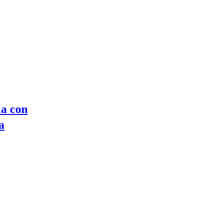
ia con
a