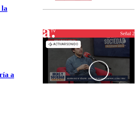
norte del país:
 la
revisa la
magnitud y el
epicentro
Señal 2
ría a