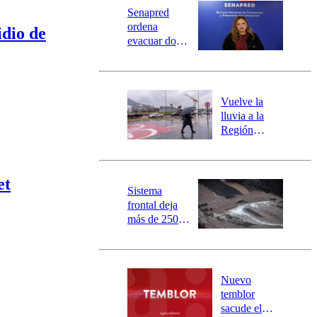
Universidad Católica
Política
Senapred
Universidad de Chile
Sustentabilidad
ordena
idio de
evacuar dos
sectores de
Carahue por
desborde del
río Damas:
Vuelve la
activa
lluvia a la
mensajería
Región
SAE
Metropolitana:
este es el
pronóstico de
et
la DMC para
Sistema
este viernes
frontal deja
más de 250
damnificados
y 317
personas
aisladas entre
Nuevo
Valparaíso y
temblor
Los Ríos
sacude el