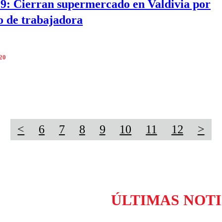
9: Cierran supermercado en Valdivia por
o de trabajadora
020
<
6
7
8
9
10
11
12
>
ÚLTIMAS NOTI