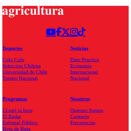
Deportes
Noticias
Colo Colo
Dato Practico
Seleccion Chilena
Economía
Universidad de Chile
Internacional
Torneo Nacional
Nacional
Programas
Nosotros
LLegó la hora
Quienes Somos
El Radar
Contacto
Enfoqué Público
Frecuencias
Hoja de Ruta