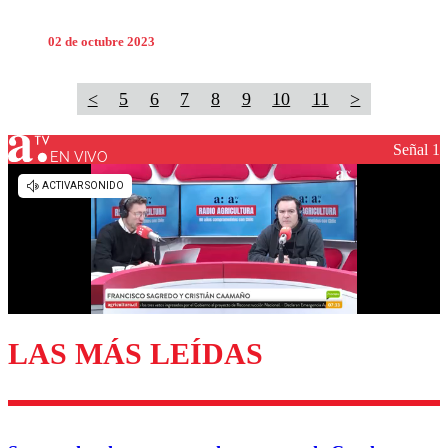
02 de octubre 2023
<
5
6
7
8
9
10
11
>
Señal 1
EN VIVO
LAS MÁS LEÍDAS