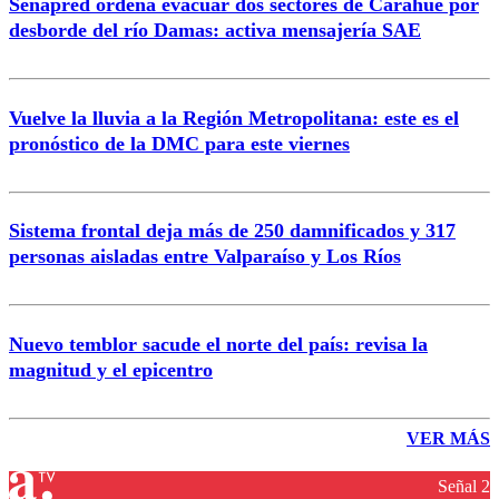
Senapred ordena evacuar dos sectores de Carahue por
desborde del río Damas: activa mensajería SAE
Vuelve la lluvia a la Región Metropolitana: este es el
pronóstico de la DMC para este viernes
Sistema frontal deja más de 250 damnificados y 317
personas aisladas entre Valparaíso y Los Ríos
Nuevo temblor sacude el norte del país: revisa la
magnitud y el epicentro
VER MÁS
Señal 2