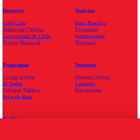
Deportes
Noticias
Colo Colo
Dato Practico
Seleccion Chilena
Economía
Universidad de Chile
Internacional
Torneo Nacional
Nacional
Programas
Nosotros
LLegó la hora
Quienes Somos
El Radar
Contacto
Enfoqué Público
Frecuencias
Hoja de Ruta
Tarifas
Comercial
Tarifas Servel Radio