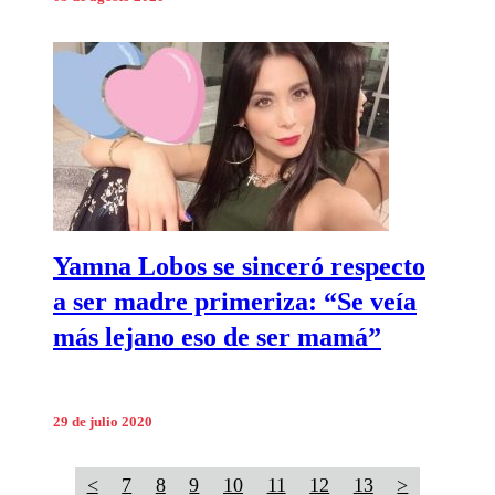
Yamna Lobos se sinceró respecto
a ser madre primeriza: “Se veía
más lejano eso de ser mamá”
29 de julio 2020
<
7
8
9
10
11
12
13
>