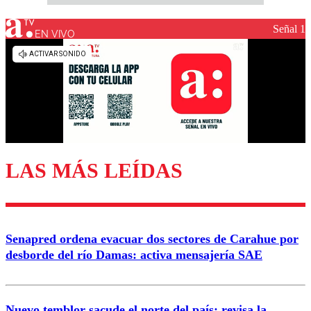
Señal 1
EN VIVO
LAS MÁS LEÍDAS
Senapred ordena evacuar dos sectores de Carahue por
desborde del río Damas: activa mensajería SAE
Nuevo temblor sacude el norte del país: revisa la