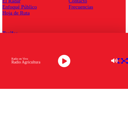
El Radar
Contacto
Enfoqué Público
Frecuencias
Hoja de Ruta
Tarifas
Comercial
Tarifas Servel Radio
Radio en Vivo
Radio Agricultura
Radio en Vivo
TV en Vivo
Descarga la APP