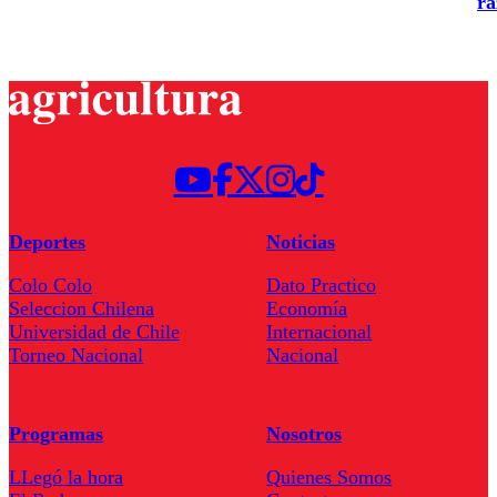
ra
Deportes
Noticias
Colo Colo
Dato Practico
Seleccion Chilena
Economía
Universidad de Chile
Internacional
Torneo Nacional
Nacional
Programas
Nosotros
LLegó la hora
Quienes Somos