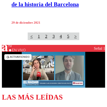
de la historia del Barcelona
29 de diciembre 2021
<
1
2
3
4
5
>
Señal 1
EN VIVO
LAS MÁS LEÍDAS