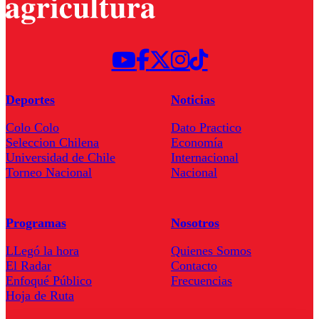
Deportes
Noticias
Colo Colo
Dato Practico
Seleccion Chilena
Economía
Universidad de Chile
Internacional
Torneo Nacional
Nacional
Programas
Nosotros
LLegó la hora
Quienes Somos
El Radar
Contacto
Enfoqué Público
Frecuencias
Hoja de Ruta