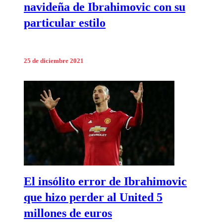
navideña de Ibrahimovic con su
particular estilo
25 de diciembre 2021
El insólito error de Ibrahimovic
que hizo perder al United 5
millones de euros