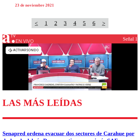
23 de noviembre 2021
<
1
2
3
4
5
6
>
Señal 1
EN VIVO
LAS MÁS LEÍDAS
Senapred ordena evacuar dos sectores de Carahue por