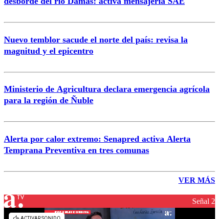
desborde del río Damas: activa mensajería SAE
Nuevo temblor sacude el norte del país: revisa la
magnitud y el epicentro
Ministerio de Agricultura declara emergencia agrícola
para la región de Ñuble
Alerta por calor extremo: Senapred activa Alerta
Temprana Preventiva en tres comunas
VER MÁS
Señal 2