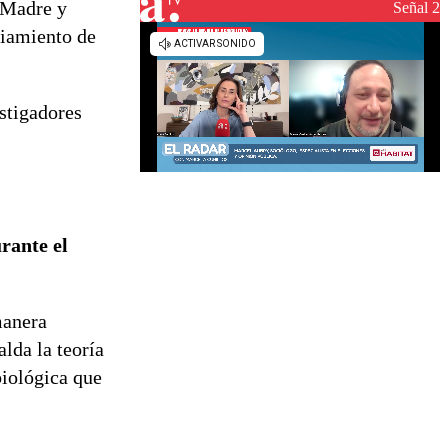
s Madre y
reconstrucción
Señal 2
ciamiento de
stigadores
rante el
manera
lda la teoría
biológica que