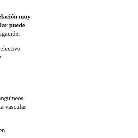
relación muy
ular puede
tigación.
selectivo
s
sanguíneos
ma vascular
en