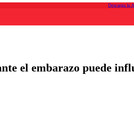
Descarga la 
te el embarazo puede influi