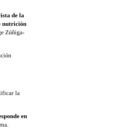
sta de la
 nutrición
ge Zúñiga-
ación
ficar la
responde en
lma.