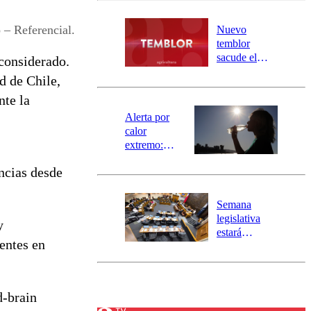
desborde del
río Damas:
– Referencial.
Nuevo
activa
temblor
mensajería
sacude el
considerado.
SAE
norte del país:
d de Chile,
revisa la
nte la
magnitud y el
epicentro
Alerta por
calor
extremo:
Senapred
ancias desde
activa Alerta
Temprana
Preventiva en
Semana
tres comunas
legislativa
y
estará
entes en
marcada por
el fin de la
tramitación
del proyecto
d-brain
de