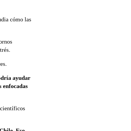
udia cómo las
tornos
trés.
es.
odría ayudar
as enfocadas
científicos
Chile. Eso