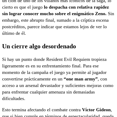
un clon de uno de los villanos más icónicos de la saga, lo
cierto es que el juego
lo despacha con relativa rapidez
sin lograr conocer mucho sobre el enigmático Zeno.
Sin
embargo, este abrupto final, sumado a la críptica escena
postcréditos, parece indicar que estamos lejos de ver lo
último de él.
Un cierre algo desordenado
Si hay un punto donde Resident Evil Requiem tropieza
ligeramente es en su enfrentamiento final. Para ese
momento de la campaña el juego ya permite al jugador
convertirse prácticamente en un
“one man army”
, con
acceso a un arsenal devastador y suficientes mejoras como
para enfrentar cualquier amenaza sin demasiadas
dificultades.
Esto termina afectando el combate contra
Víctor Gideon
,
que si bien cumple en términos de espectacularidad, queda