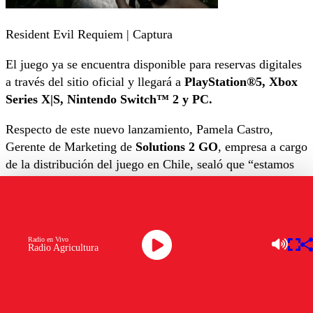
Resident Evil Requiem | Captura
El juego ya se encuentra disponible para reservas digitales
a través del sitio oficial y llegará a
PlayStation®5, Xbox
Series X|S, Nintendo Switch™ 2 y PC.
Respecto de este nuevo lanzamiento, Pamela Castro,
Gerente de Marketing de
Solutions 2 GO
, empresa a cargo
de la distribución del juego en Chile, sealó que “estamos
felices con la llegada de esta nueva versión del juego a
Chile. Sabemos que será un éxito, esta nueva versión del
juego ,
ya que a estas alturas es un clásico
y uno de los
títulos más esperados para este 2026”.
Radio en Vivo
Radio Agricultura
Por su parte, Mario Vigorena,
Gerente de Marketing de
Movistar GameClub s
eñala: “Luego de 30 años, Resident
Evil sigue marcando pauta en el ecosistema gamer, un