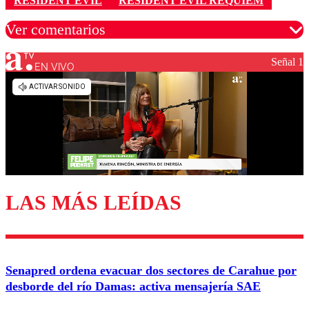
RESIDENT EVIL
RESIDENT EVIL REQUIEM
Ver comentarios
Señal 1
EN VIVO
Los comentarios son moderados para garantizar un
diálogo respetuoso.
Nombre
Correo
LAS MÁS LEÍDAS
Enviar comentario
Senapred ordena evacuar dos sectores de Carahue por
desborde del río Damas: activa mensajería SAE