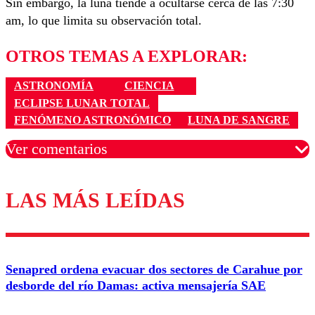
Sin embargo, la luna tiende a ocultarse cerca de las 7:30
am, lo que limita su observación total.
OTROS TEMAS A EXPLORAR:
ASTRONOMÍA
CIENCIA
ECLIPSE LUNAR TOTAL
FENÓMENO ASTRONÓMICO
LUNA DE SANGRE
Ver comentarios
LAS MÁS LEÍDAS
Los comentarios son moderados para garantizar un
diálogo respetuoso.
Nombre
Senapred ordena evacuar dos sectores de Carahue por
Correo
desborde del río Damas: activa mensajería SAE