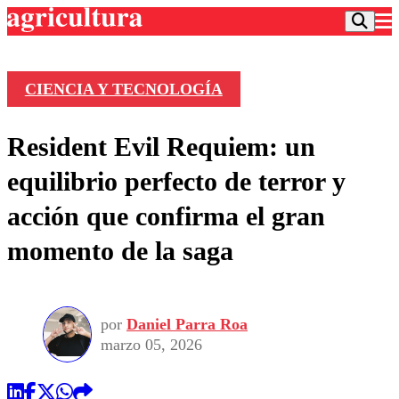
CIENCIA Y TECNOLOGÍA
Podcast
Resident Evil Requiem: un
Frecuencias
Agricultura TV
equilibrio perfecto de terror y
Deportes
acción que confirma el gran
Entretención
Colo Colo
Noticias
momento de la saga
Motor
Vida Social
Otros Deportes
Dato Practico
Publicaciones en medios
Seleccion Chilena
Economía
Opinión
Torneo Internacional
Internacional
por
Daniel Parra Roa
Programas
Torneo Nacional
Nacional
marzo 05, 2026
Comercial
Universidad Católica
Política
Universidad de Chile
Sustentabilidad