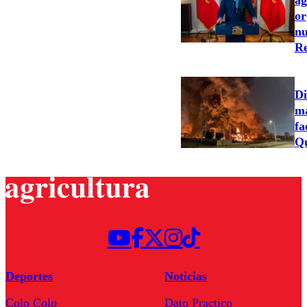
ag
or
nu
Re
Di
ma
fa
Qu
Deportes
Noticias
Colo Colo
Dato Practico