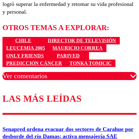
logró superar la enfermedad y retomar su vida profesional
y personal.
OTROS TEMAS A EXPLORAR:
CHILE
DIRECTOR DE TELEVISIÓN
LEUCEMIA 2005
MAURICIO CORREA
ONLY FRIENDS
PARIVED
PREDICCIÓN CÁNCER
TONKA TOMICIC
Ver comentarios
LAS MÁS LEÍDAS
Los comentarios son moderados para garantizar un
diálogo respetuoso.
Nombre
Senapred ordena evacuar dos sectores de Carahue por
Correo
desborde del río Damas: activa mensajería SAE