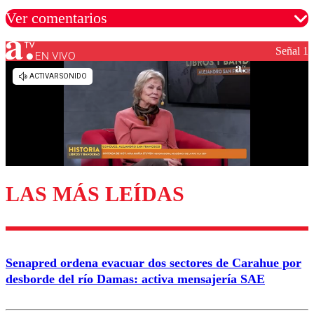
Ver comentarios
Señal 1
EN VIVO
Los comentarios son moderados para garantizar un
diálogo respetuoso.
Nombre
Correo
LAS MÁS LEÍDAS
Enviar comentario
Senapred ordena evacuar dos sectores de Carahue por
desborde del río Damas: activa mensajería SAE