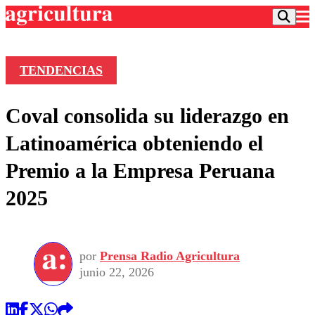
TENDENCIAS
Podcast
Coval consolida su liderazgo en
Frecuencias
Agricultura TV
Latinoamérica obteniendo el
Deportes
Premio a la Empresa Peruana
Entretención
Colo Colo
Noticias
2025
Motor
Vida Social
Otros Deportes
Dato Practico
Publicaciones en medios
Seleccion Chilena
Economía
Opinión
Torneo Internacional
Internacional
por
Prensa Radio Agricultura
Programas
Torneo Nacional
Nacional
junio 22, 2026
Comercial
Universidad Católica
Política
Universidad de Chile
Sustentabilidad