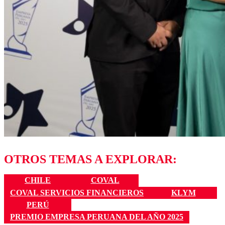
OTROS TEMAS A EXPLORAR:
CHILE
COVAL
COVAL SERVICIOS FINANCIEROS
KLYM
PERÚ
PREMIO EMPRESA PERUANA DEL AÑO 2025