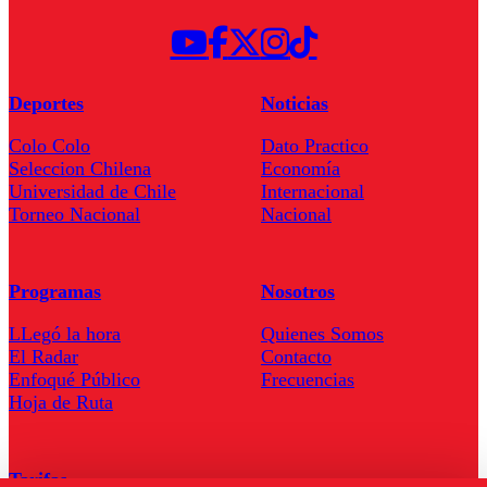
Deportes
Noticias
Colo Colo
Dato Practico
Seleccion Chilena
Economía
Universidad de Chile
Internacional
Torneo Nacional
Nacional
Programas
Nosotros
LLegó la hora
Quienes Somos
El Radar
Contacto
Enfoqué Público
Frecuencias
Hoja de Ruta
Tarifas