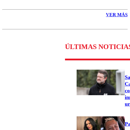
VER MÁS
ÚLTIMAS NOTICIA
Sa
Ca
co
in
u
Pa