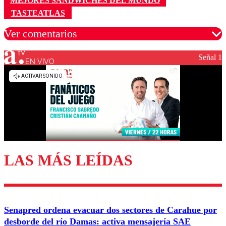
MEJORES SÁNDWICHES DEL MUNDO
TASTEATLAS
Ver comentarios
Señal 1
EN VIVO
Los comentarios son moderados para garantizar un
diálogo respetuoso.
Nombre
Correo
LAS MÁS LEÍDAS
Enviar comentario
Senapred ordena evacuar dos sectores de Carahue por
desborde del río Damas: activa mensajería SAE