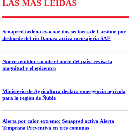
LAS MÁS LEÍDAS
Los comentarios son moderados para garantizar un
diálogo respetuoso.
Nombre
Senapred ordena evacuar dos sectores de Carahue por
Correo
desborde del río Damas: activa mensajería SAE
Nuevo temblor sacude el norte del país: revisa la
magnitud y el epicentro
Enviar comentario
Ministerio de Agricultura declara emergencia agrícola
para la región de Ñuble
Alerta por calor extremo: Senapred activa Alerta
Temprana Preventiva en tres comunas