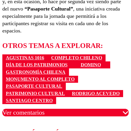
y, en esta ocasión, lo hace por segunda vez siendo parte
del nuevo
“Pasaporte Cultural”
, una iniciativa creada
especialmente para la jornada que permitirá a los
participantes registrar su visita en cada uno de los
espacios.
OTROS TEMAS A EXPLORAR:
AGUSTINAS 1016
COMPLETO CHILENO
DÍA DE LOS PATRIMONIOS
DOMINO
GASTRONOMÍA CHILENA
MONUMENTO AL COMPLETO
PASAPORTE CULTURAL
PATRIMONIO CULTURAL
RODRIGO ACEVEDO
SANTIAGO CENTRO
Ver comentarios