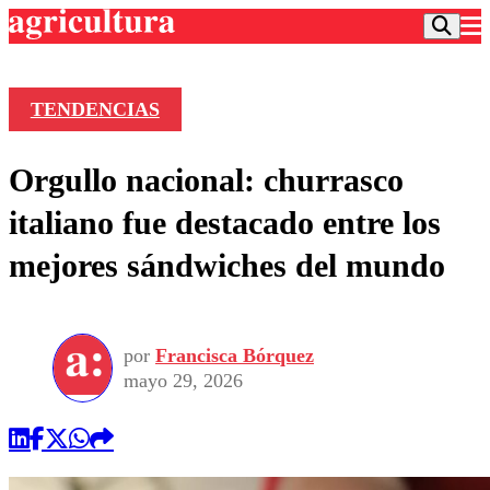
TENDENCIAS
Podcast
Orgullo nacional: churrasco
Frecuencias
Agricultura TV
italiano fue destacado entre los
Deportes
mejores sándwiches del mundo
Entretención
Colo Colo
Noticias
Motor
Vida Social
Otros Deportes
Dato Practico
Publicaciones en medios
por
Francisca Bórquez
Seleccion Chilena
Economía
Opinión
mayo 29, 2026
Torneo Internacional
Internacional
Programas
Torneo Nacional
Nacional
Comercial
Universidad Católica
Política
Universidad de Chile
Sustentabilidad