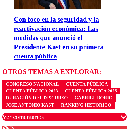
Con foco en la seguridad y la
reactivación económica: Las
medidas que anunció el
Presidente Kast en su primera
cuenta pública
OTROS TEMAS A EXPLORAR:
CONGRESO NACIONAL
CUENTA PÚBLICA
CUENTA PÚBLICA 2023
CUENTA PÚBLICA 2026
DURACIÓN DEL DISCURSO
GABRIEL BORIC
JOSÉ ANTONIO KAST
RANKING HISTÓRICO
Ver comentarios