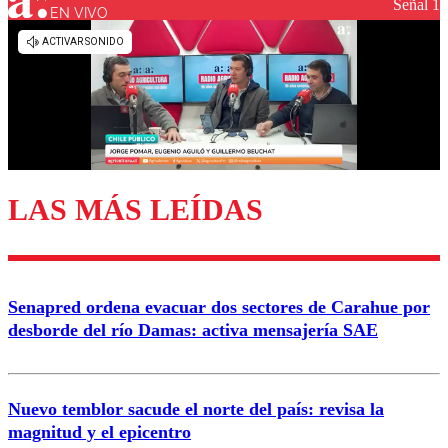
Señal 1
EN VIVO
Los comentarios son moderados para garantizar un
diálogo respetuoso.
Nombre
Correo
LAS MÁS LEÍDAS
Enviar comentario
Senapred ordena evacuar dos sectores de Carahue por
desborde del río Damas: activa mensajería SAE
Nuevo temblor sacude el norte del país: revisa la
magnitud y el epicentro