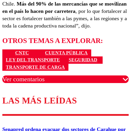
Chile.
Más del 90% de las mercancías que se movilizan
en el país lo hacen por carretera
, por lo que fortalecer al
sector es fortalecer también a las pymes, a las regiones y a
toda la cadena productiva nacional”, dijo.
OTROS TEMAS A EXPLORAR:
CNTC
CUENTA PÚBLICA
LEY DEL TRANSPORTE
SEGURIDAD
TRANSPORTE DE CARGA
Ver comentarios
LAS MÁS LEÍDAS
Los comentarios son moderados para garantizar un
diálogo respetuoso.
Nombre
Senapred ordena evacuar dos sectores de Carahue por
Correo