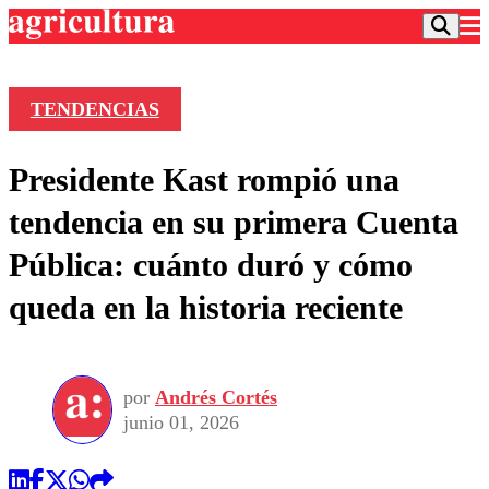
TENDENCIAS
Podcast
Presidente Kast rompió una
Frecuencias
Agricultura TV
tendencia en su primera Cuenta
Deportes
Pública: cuánto duró y cómo
Entretención
Colo Colo
Noticias
queda en la historia reciente
Motor
Vida Social
Otros Deportes
Dato Practico
Publicaciones en medios
Seleccion Chilena
Economía
Opinión
Torneo Internacional
Internacional
por
Andrés Cortés
Programas
Torneo Nacional
Nacional
junio 01, 2026
Comercial
Universidad Católica
Política
Universidad de Chile
Sustentabilidad