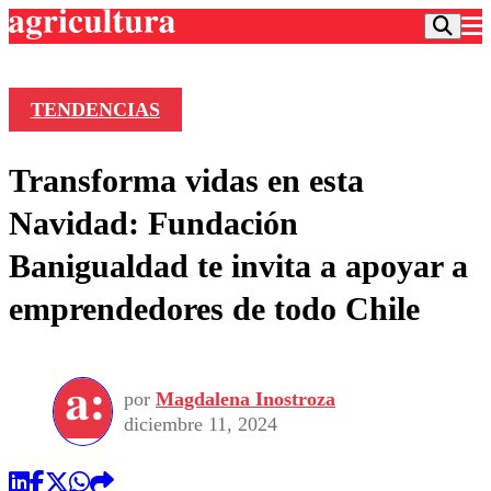
TENDENCIAS
Podcast
Transforma vidas en esta
Frecuencias
Agricultura TV
Navidad: Fundación
Deportes
Banigualdad te invita a apoyar a
Entretención
Colo Colo
Noticias
emprendedores de todo Chile
Motor
Vida Social
Otros Deportes
Dato Practico
Publicaciones en medios
Seleccion Chilena
Economía
Opinión
Torneo Internacional
Internacional
por
Magdalena Inostroza
Programas
Torneo Nacional
Nacional
diciembre 11, 2024
Comercial
Universidad Católica
Política
Universidad de Chile
Sustentabilidad