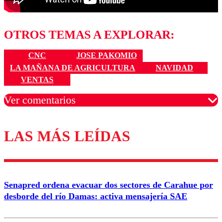
OTROS TEMAS A EXPLORAR:
CNC
JOSE PAKOMIO
LA MAÑANA DE AGRICULTURA
NAVIDAD
VENTAS
Ver comentarios
LAS MÁS LEÍDAS
Los comentarios son moderados para garantizar un
diálogo respetuoso.
Nombre
Senapred ordena evacuar dos sectores de Carahue por
Correo
desborde del río Damas: activa mensajería SAE