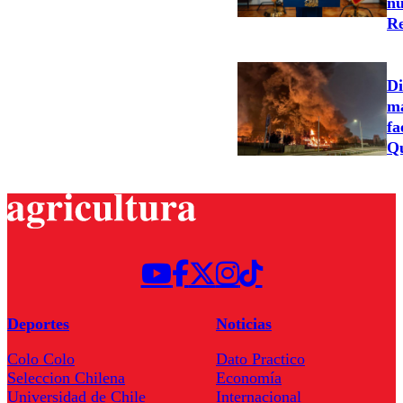
nu
Re
Di
ma
fa
Qu
Deportes
Noticias
Colo Colo
Dato Practico
Seleccion Chilena
Economía
Universidad de Chile
Internacional