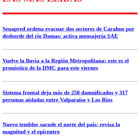
Enviar comentario
Senapred ordena evacuar dos sectores de Carahue por
desborde del río Damas: activa mensajería SAE
Vuelve la lluvia a la Región Metropolitana: este es el
pronóstico de la DMC para este viernes
Sistema frontal deja más de 250 damnificados y 317
personas aisladas entre Valparaíso y Los Ríos
Nuevo temblor sacude el norte del país: revisa la
magnitud y el epicentro