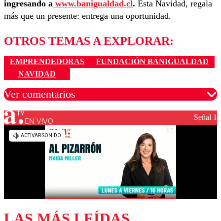
ingresando a
www.banigualdad.cl
.
Esta Navidad, regala
más que un presente: entrega una oportunidad.
OTROS TEMAS A EXPLORAR:
EMPRENDEDORAS
FUNDACIÓN BANIGUALDAD
NAVIDAD
Ver comentarios
Señal 1
EN VIVO
Los comentarios son moderados para garantizar un
diálogo respetuoso.
Nombre
Correo
LAS MÁS LEÍDAS