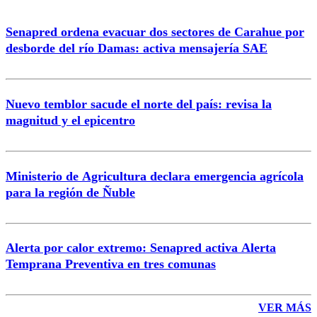
Senapred ordena evacuar dos sectores de Carahue por
Correo
desborde del río Damas: activa mensajería SAE
Nuevo temblor sacude el norte del país: revisa la
magnitud y el epicentro
Enviar comentario
Ministerio de Agricultura declara emergencia agrícola
para la región de Ñuble
Alerta por calor extremo: Senapred activa Alerta
Temprana Preventiva en tres comunas
VER MÁS