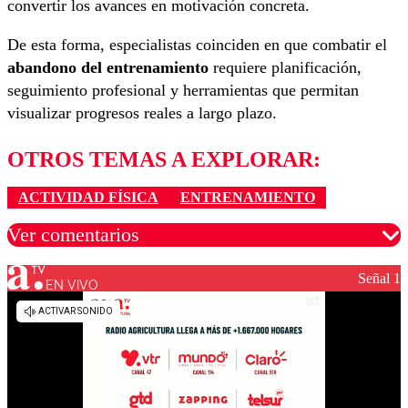
convertir los avances en motivación concreta.
De esta forma, especialistas coinciden en que combatir el
abandono del entrenamiento
requiere planificación,
seguimiento profesional y herramientas que permitan
visualizar progresos reales a largo plazo.
OTROS TEMAS A EXPLORAR:
ACTIVIDAD FÍSICA
ENTRENAMIENTO
Ver comentarios
Señal 1
EN VIVO
Los comentarios son moderados para garantizar un
diálogo respetuoso.
Nombre
Correo