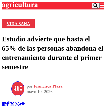
VIDA SANA
Podcast
Estudio advierte que hasta el
Frecuencias
Agricultura TV
65% de las personas abandona el
Deportes
entrenamiento durante el primer
Entretención
Colo Colo
Noticias
semestre
Motor
Vida Social
Otros Deportes
Dato Practico
Publicaciones en medios
Seleccion Chilena
Economía
Opinión
Torneo Internacional
Internacional
por
Francisca Plaza
Programas
Torneo Nacional
Nacional
mayo 10, 2026
Comercial
Universidad Católica
Política
Universidad de Chile
Sustentabilidad