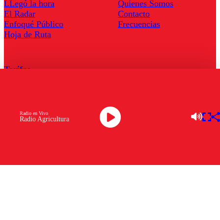
LLegó la hora
Quienes Somos
El Radar
Contacto
Enfoqué Público
Frecuencias
Hoja de Ruta
Tarifas
Comercial
Tarifas Servel Radio
Radio en Vivo
Radio Agricultura
Radio en Vivo
TV en Vivo
Descarga la APP