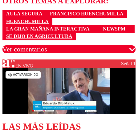
OTROS TEMAS A EXPLORAR:
AULA SEGURA
FRANCISCO HUENCHUMILLA
HUENCHUMILLA
LA GRAN MAÑANA INTERACTIVA
NEWSPM
SE DIJO EN AGRICULTURA
Ver comentarios
Señal 1
EN VIVO
Los comentarios son moderados para garantizar un
diálogo respetuoso.
Nombre
Correo
LAS MÁS LEÍDAS