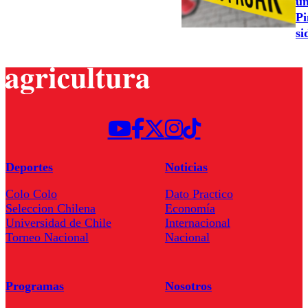
un
Pi
si
Deportes
Noticias
Colo Colo
Dato Practico
Seleccion Chilena
Economía
Universidad de Chile
Internacional
Torneo Nacional
Nacional
Programas
Nosotros