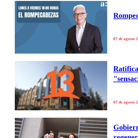
Rompeca
07 de agosto 
Ratific
"sensac
07 de agosto 
Gobiern
regener