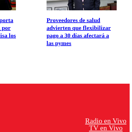
porta
Proveedores de salud
 por
advierten que flexibilizar
isa los
pago a 30 días afectará a
las pymes
Radio en Vivo
TV en Vivo