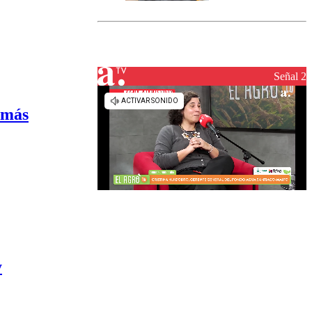
marcada por
el fin de la
tramitación
del proyecto
de
reconstrucción
Señal 2
 más
y