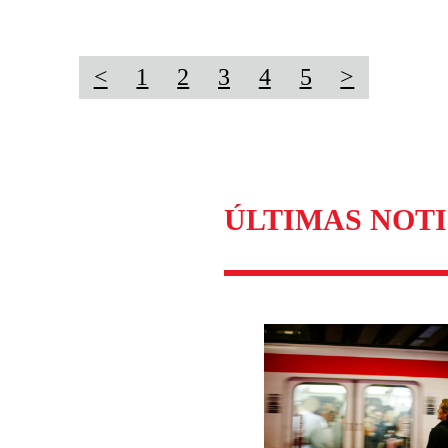
<
1
2
3
4
5
>
ÚLTIMAS NOTI