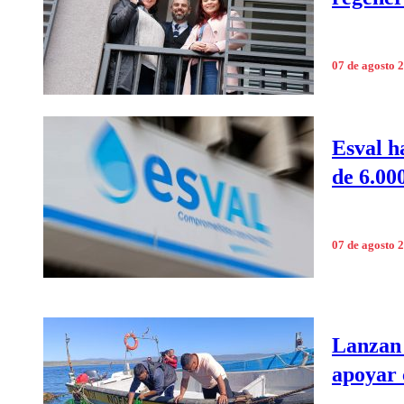
07 de agosto 
Esval h
de 6.00
07 de agosto 
Lanzan 
apoyar 