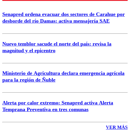
Senapred ordena evacuar dos sectores de Carahue por
desborde del río Damas: activa mensajería SAE
Nuevo temblor sacude el norte del país: revisa la
magnitud y el epicentro
Ministerio de Agricultura declara emergencia agrícola
para la región de Ñuble
Alerta por calor extremo: Senapred activa Alerta
Temprana Preventiva en tres comunas
VER MÁS