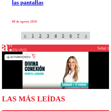
las pantallas
08 de agosto 2026
<
1
2
3
4
5
6
7
>
Señal 1
EN VIVO
LAS MÁS LEÍDAS