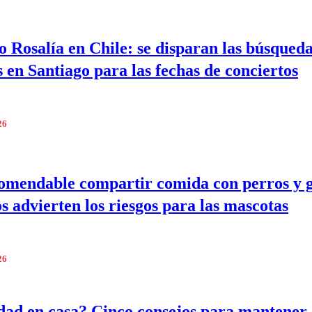
to Rosalía en Chile: se disparan las búsqued
s en Santiago para las fechas de conciertos
26
omendable compartir comida con perros y 
s advierten los riesgos para las mascotas
26
d en casa? Cinco consejos para mantener 