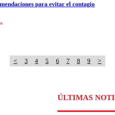
omendaciones para evitar el contagio
26
<
3
4
5
6
7
8
9
>
ÚLTIMAS NOTI