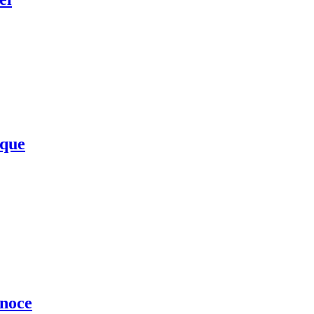
 que
onoce