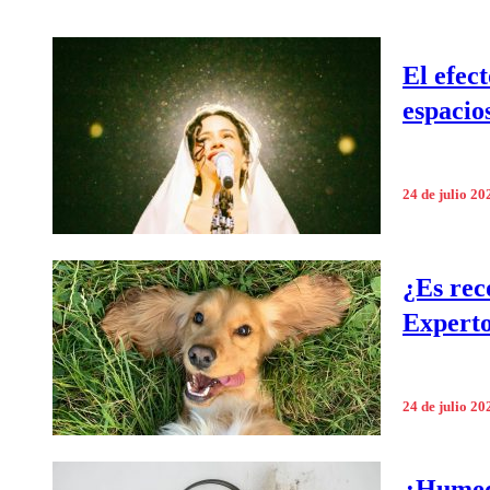
El efec
espacio
24 de julio 20
¿Es rec
Experto
24 de julio 20
¿Humeda