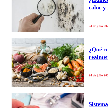
calor y 
24 de julio 20
¿Qué co
realmen
24 de julio 20
Sistema