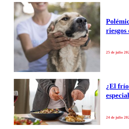
Polémic
riesgos
25 de julio 20
¿El frí
especial
24 de julio 20