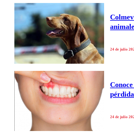
Colmeve
animale
24 de julio 20
Conoce 
pérdida
24 de julio 20