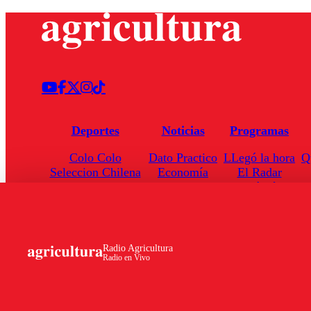
Deportes
Noticias
Programas
Colo Colo
Dato Practico
LLegó la hora
Q
Seleccion Chilena
Economía
El Radar
Universidad de Chile
Internacional
Enfoqué Público
Torneo Nacional
Nacional
Hoja de Ruta
Radio Agricultura
Radio en Vivo