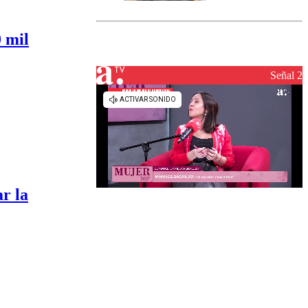
marcada por
el fin de la
tramitación
 mil
del proyecto
de
reconstrucción
Señal 2
r la