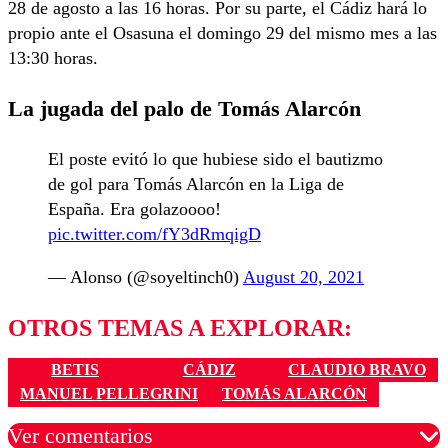
28 de agosto a las 16 horas. Por su parte, el Cádiz hará lo
propio ante el Osasuna el domingo 29 del mismo mes a las
13:30 horas.
La jugada del palo de Tomás Alarcón
El poste evitó lo que hubiese sido el bautizmo
de gol para Tomás Alarcón en la Liga de
España. Era golazoooo!
pic.twitter.com/fY3dRmqigD
— Alonso (@soyeltinch0)
August 20, 2021
OTROS TEMAS A EXPLORAR:
BETIS
CÁDIZ
CLAUDIO BRAVO
MANUEL PELLEGRINI
TOMÁS ALARCÓN
Ver comentarios