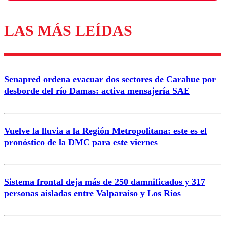
LAS MÁS LEÍDAS
Los comentarios son moderados para garantizar un
diálogo respetuoso.
Nombre
Senapred ordena evacuar dos sectores de Carahue por
Correo
desborde del río Damas: activa mensajería SAE
Vuelve la lluvia a la Región Metropolitana: este es el
pronóstico de la DMC para este viernes
Enviar comentario
Sistema frontal deja más de 250 damnificados y 317
personas aisladas entre Valparaíso y Los Ríos