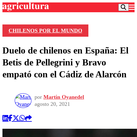
CHILENOS POR EL MUNDO
Podcast
Duelo de chilenos en España: El
Frecuencias
Agricultura TV
Betis de Pellegrini y Bravo
Deportes
empató con el Cádiz de Alarcón
Entretención
Colo Colo
Noticias
Motor
Vida Social
Otros Deportes
Dato Practico
por
Martin Oyanedel
Publicaciones en medios
Seleccion Chilena
Economía
agosto 20, 2021
Opinión
Torneo Internacional
Internacional
Programas
Torneo Nacional
Nacional
Comercial
Universidad Católica
Política
Universidad de Chile
Sustentabilidad