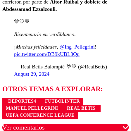
corrieron por parte de
Aitor Ruibal y doblete de
Abdessamad Ezzalzouli.
💚🤍💚
𝐵𝑖𝑐𝑒𝑛𝑡𝑒𝑛𝑎𝑟𝑖𝑜 𝑒𝑛 𝑣𝑒𝑟𝑑𝑖𝑏𝑙𝑎𝑛𝑐𝑜.
¡𝑀𝑢𝑐ℎ𝑎𝑠 𝑓𝑒𝑙𝑖𝑐𝑖𝑑𝑎𝑑𝑒𝑠,
@Ing_Pellegrini
!
pic.twitter.com/DB9kUBL3Qu
— Real Betis Balompié 🌴💚 (@RealBetis)
August 29, 2024
OTROS TEMAS A EXPLORAR:
DEPORTES4
FUTBOLINTER
MANUEL PELLEGRINI
REAL BETIS
UEFA CONFERENCE LEAGUE
Ver comentarios