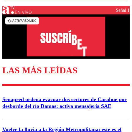
Señal 1
EN VIVO
Los comentarios son moderados para garantizar un
diálogo respetuoso.
Nombre
Correo
LAS MÁS LEÍDAS
Enviar comentario
Senapred ordena evacuar dos sectores de Carahue por
desborde del río Damas: activa mensajería SAE
Vuelve la lluvia a la Región Metropolitana: este es el