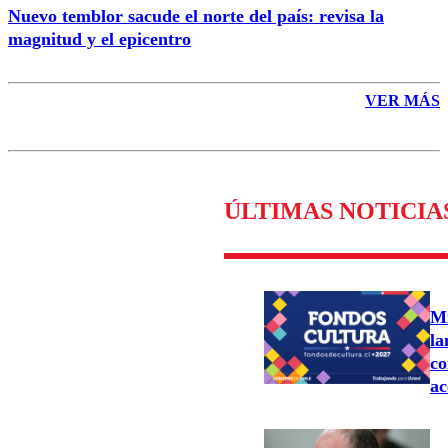
Nuevo temblor sacude el norte del país: revisa la
magnitud y el epicentro
VER MÁS
ÚLTIMAS NOTICIA
Mi
la
co
ac