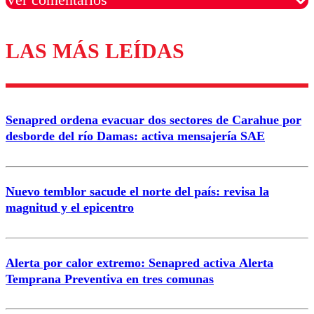
LAS MÁS LEÍDAS
Los comentarios son moderados para garantizar un
diálogo respetuoso.
Nombre
Senapred ordena evacuar dos sectores de Carahue por
Correo
desborde del río Damas: activa mensajería SAE
Nuevo temblor sacude el norte del país: revisa la
magnitud y el epicentro
Enviar comentario
Alerta por calor extremo: Senapred activa Alerta
Temprana Preventiva en tres comunas