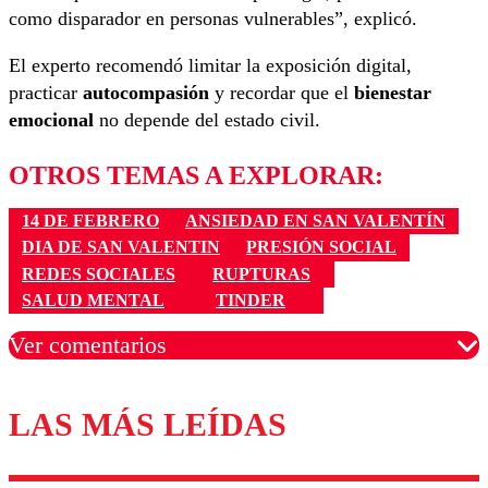
como disparador en personas vulnerables”, explicó.
El experto recomendó limitar la exposición digital,
practicar
autocompasión
y recordar que el
bienestar
emocional
no depende del estado civil.
OTROS TEMAS A EXPLORAR:
14 DE FEBRERO
ANSIEDAD EN SAN VALENTÍN
DIA DE SAN VALENTIN
PRESIÓN SOCIAL
REDES SOCIALES
RUPTURAS
SALUD MENTAL
TINDER
Ver comentarios
LAS MÁS LEÍDAS
Los comentarios son moderados para garantizar un
diálogo respetuoso.
Nombre