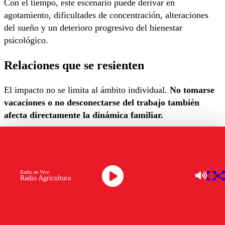
Con el tiempo, este escenario puede derivar en
agotamiento, dificultades de concentración, alteraciones
del sueño y un deterioro progresivo del bienestar
psicológico.
Relaciones que se resienten
El impacto no se limita al ámbito individual.
No tomarse
vacaciones o no desconectarse del trabajo también
afecta directamente la dinámica familiar.
“Cuando una persona está físicamente presente, pero
mentalmente absorbida por lo laboral, se resiente la calidad
del vínculo con hijos, pareja y entorno cercano. El
Radio en Vivo
descanso compartido cumple un rol clave en la regulación
Radio Agricultura
emocional y en la construcción de relaciones más sanas”,
agrega la doctora Mariel.
Más allá del descanso físico y mental, las vacaciones