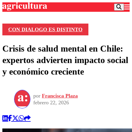
CON DIALOGO ES DISTINTO
Podcast
Crisis de salud mental en Chile:
Frecuencias
Agricultura TV
expertos advierten impacto social
Deportes
y económico creciente
Entretención
Colo Colo
Noticias
Motor
Vida Social
Otros Deportes
Dato Practico
Publicaciones en medios
por
Francisca Plaza
Seleccion Chilena
Economía
Opinión
febrero 22, 2026
Torneo Internacional
Internacional
Programas
Torneo Nacional
Nacional
Comercial
Universidad Católica
Política
Universidad de Chile
Sustentabilidad