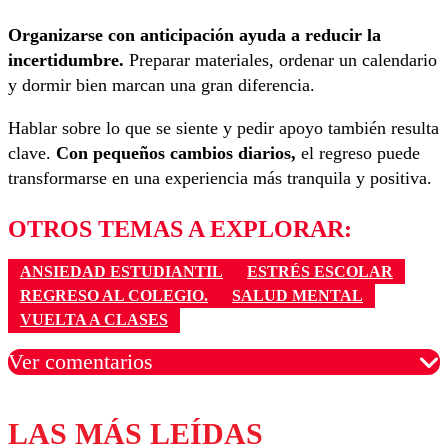
Organizarse con anticipación ayuda a reducir la
incertidumbre.
Preparar materiales, ordenar un calendario
y dormir bien marcan una gran diferencia.
Hablar sobre lo que se siente y pedir apoyo también resulta
clave.
Con pequeños cambios diarios,
el regreso puede
transformarse en una experiencia más tranquila y positiva.
OTROS TEMAS A EXPLORAR:
ANSIEDAD ESTUDIANTIL
ESTRÉS ESCOLAR
REGRESO AL COLEGIO.
SALUD MENTAL
VUELTA A CLASES
Ver comentarios
LAS MÁS LEÍDAS
Los comentarios son moderados para garantizar un
diálogo respetuoso.