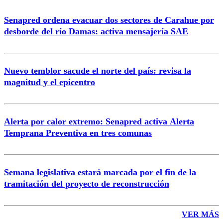
Senapred ordena evacuar dos sectores de Carahue por
Correo
desborde del río Damas: activa mensajería SAE
Nuevo temblor sacude el norte del país: revisa la
magnitud y el epicentro
Enviar comentario
Alerta por calor extremo: Senapred activa Alerta
Temprana Preventiva en tres comunas
Semana legislativa estará marcada por el fin de la
tramitación del proyecto de reconstrucción
VER MÁS