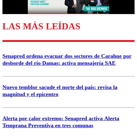
Correo
LAS MÁS LEÍDAS
Enviar comentario
Senapred ordena evacuar dos sectores de Carahue por
desborde del río Damas: activa mensajería SAE
Nuevo temblor sacude el norte del país: revisa la
magnitud y el epicentro
Alerta por calor extremo: Senapred activa Alerta
Temprana Preventiva en tres comunas