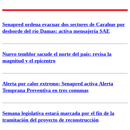
Nombre
Senapred ordena evacuar dos sectores de Carahue por
Correo
desborde del río Damas: activa mensajería SAE
Nuevo temblor sacude el norte del país: revisa la
magnitud y el epicentro
Enviar comentario
Alerta por calor extremo: Senapred activa Alerta
Temprana Preventiva en tres comunas
Semana legislativa estará marcada por el fin de la
tramitación del proyecto de reconstrucción