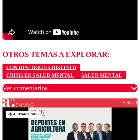
OTROS TEMAS A EXPLORAR:
CON DIÁLOGO ES DISTINTO
CRISIS EN SALUD MENTAL
SALUD MENTAL
Ver comentarios
Señal 1
EN VIVO
Los comentarios son moderados para garantizar un
diálogo respetuoso.
Nombre