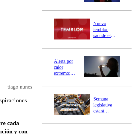
sectores de
Carahue por
desborde del
río Damas:
Nuevo
activa
temblor
mensajería
sacude el
SAE
norte del país:
revisa la
magnitud y el
epicentro
Alerta por
calor
extremo:
Senapred
activa Alerta
tiago nunes
Temprana
Preventiva en
Semana
spiraciones
tres comunas
legislativa
estará
marcada por
tre cada
el fin de la
tramitación
ación y con