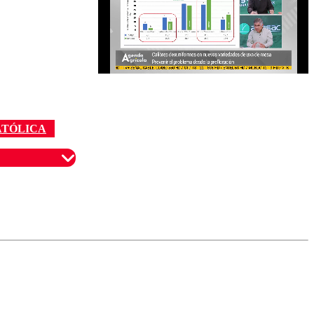
ATÓLICA
omentario