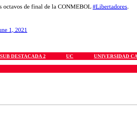
los octavos de final de la CONMEBOL
#Libertadores
.
une 1, 2021
SUB DESTACADA 2
UC
UNIVERSIDAD C
ados para garantizar un diálogo respetuoso.
Correo
Enviar c