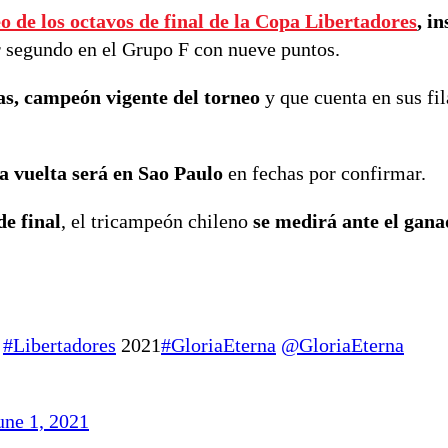
teo de los octavos de final de la Copa Libertadores
, i
 segundo en el Grupo F con nueve puntos.
ras, campeón vigente del torneo
y que cuenta en sus fi
a vuelta será en Sao Paulo
en fechas por confirmar.
de final
, el tricampeón chileno
se medirá ante el gana
L
#Libertadores
2021
#GloriaEterna
@GloriaEterna
une 1, 2021