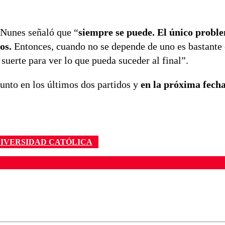
 Nunes señaló que “
siempre se puede. El único probl
dos.
Entonces, cuando no se depende de uno es bastante
suerte para ver lo que pueda suceder al final”.
nto en los últimos dos partidos y
en la próxima fech
IVERSIDAD CATÓLICA
ados para garantizar un diálogo respetuoso.
Correo