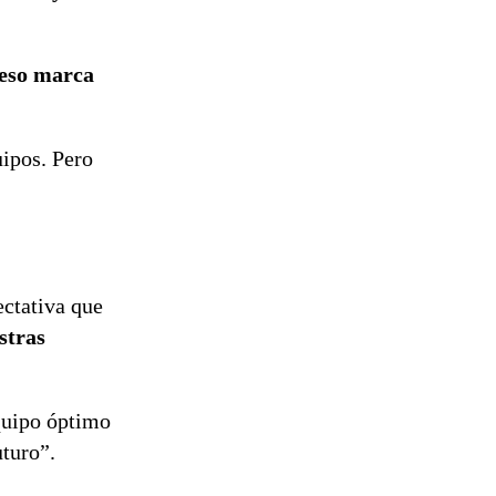
del proyecto
de
reconstrucción
 eso marca
ipos. Pero
ectativa que
stras
quipo óptimo
turo”.