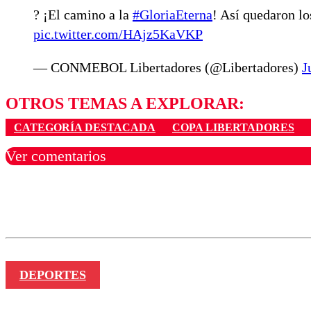
? ¡El camino a la
#GloriaEterna
! Así quedaron 
pic.twitter.com/HAjz5KaVKP
— CONMEBOL Libertadores (@Libertadores)
J
OTROS TEMAS A EXPLORAR:
CATEGORÍA DESTACADA
COPA LIBERTADORES
Ver comentarios
Los comentarios son moder
Nombre
DEPORTES