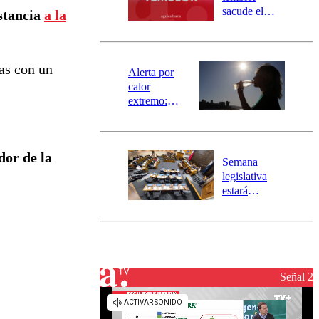
mensajería
sacude el
nstancia
a la
SAE
norte del país:
revisa la
magnitud y el
las con un
epicentro
Alerta por
calor
extremo:
Senapred
activa Alerta
Temprana
dor de la
Preventiva en
Semana
tres comunas
legislativa
estará
marcada por
el fin de la
tramitación
del proyecto
de
reconstrucción
Señal 2