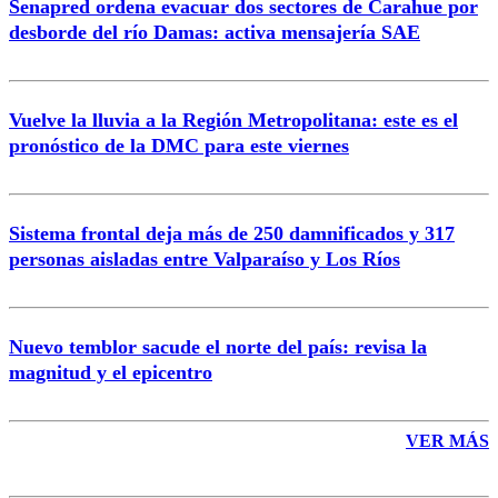
Senapred ordena evacuar dos sectores de Carahue por
Correo
desborde del río Damas: activa mensajería SAE
Vuelve la lluvia a la Región Metropolitana: este es el
pronóstico de la DMC para este viernes
Enviar comentario
Sistema frontal deja más de 250 damnificados y 317
personas aisladas entre Valparaíso y Los Ríos
Nuevo temblor sacude el norte del país: revisa la
magnitud y el epicentro
VER MÁS