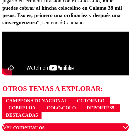
jugarlo en Primera División contra Colo-Colo,
no le
puedes cobrar al hincha colocolino en Calama 38 mil
pesos. Eso es, primero una ordinariez y después una
sinvergüenzura
“, sentenció Caamaño.
OTROS TEMAS A EXPLORAR:
CAMPEONATO NACIONAL
CCTORNEO
COBRELOA
COLO-COLO
DEPORTES5
DESTACADA5
Ver comentarios