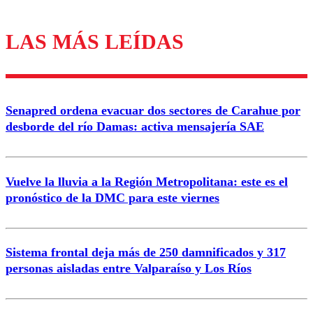
LAS MÁS LEÍDAS
Los comentarios son moderados para garantizar un
diálogo respetuoso.
Nombre
Senapred ordena evacuar dos sectores de Carahue por
Correo
desborde del río Damas: activa mensajería SAE
Vuelve la lluvia a la Región Metropolitana: este es el
pronóstico de la DMC para este viernes
Enviar comentario
Sistema frontal deja más de 250 damnificados y 317
personas aisladas entre Valparaíso y Los Ríos