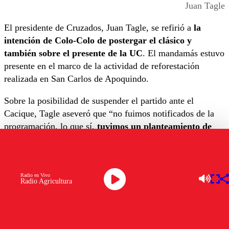
Juan Tagle
El presidente de Cruzados, Juan Tagle, se refirió a
la
intención de Colo-Colo de postergar el clásico y
también sobre el presente de la UC
. El mandamás estuvo
presente en el marco de la actividad de reforestación
realizada en San Carlos de Apoquindo.
Sobre la posibilidad de suspender el partido ante el
Cacique, Tagle aseveró que “no fuimos notificados de la
programación, lo que sí,
tuvimos un planteamiento de
Colo-Colo de poder postergar ese partido hacia más
adelante
, no existió una propuesta concreta de una fecha,
pero postergarlo hacia más adelante”.
Radio en Vivo
Radio Agricultura
“Nosotros dimos nuestra opinión en el sentido de que
nos
parecía complicado dejar ese partido pendiente
porque
terminaríamos probablemente jugando la mitad de semana
hacia el final del torneo,
lo que significaría una