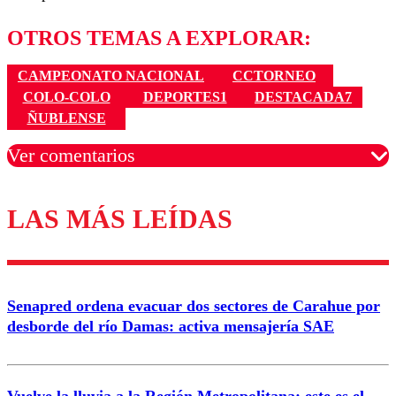
OTROS TEMAS A EXPLORAR:
CAMPEONATO NACIONAL
CCTORNEO
COLO-COLO
DEPORTES1
DESTACADA7
ÑUBLENSE
Ver comentarios
LAS MÁS LEÍDAS
Los comentarios son moderados para garantizar un
diálogo respetuoso.
Nombre
Senapred ordena evacuar dos sectores de Carahue por
Correo
desborde del río Damas: activa mensajería SAE