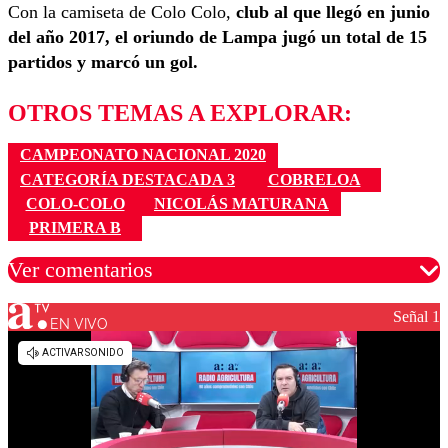
Con la camiseta de Colo Colo,
club al que llegó en junio
del año 2017, el oriundo de Lampa jugó un total de 15
partidos y marcó un gol.
OTROS TEMAS A EXPLORAR:
CAMPEONATO NACIONAL 2020
CATEGORÍA DESTACADA 3
COBRELOA
COLO-COLO
NICOLÁS MATURANA
PRIMERA B
Ver comentarios
Señal 1
EN VIVO
Los comentarios son moderados para garantizar un
diálogo respetuoso.
Nombre
Correo