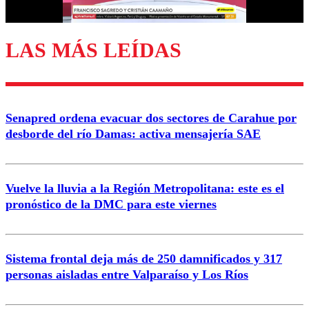
LAS MÁS LEÍDAS
Enviar comentario
Senapred ordena evacuar dos sectores de Carahue por
desborde del río Damas: activa mensajería SAE
Vuelve la lluvia a la Región Metropolitana: este es el
pronóstico de la DMC para este viernes
Sistema frontal deja más de 250 damnificados y 317
personas aisladas entre Valparaíso y Los Ríos