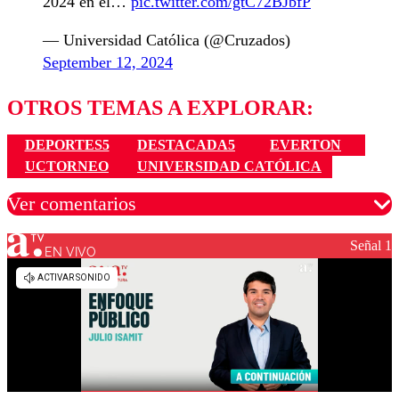
2024 en el…
pic.twitter.com/gtC72BJbfP
— Universidad Católica (@Cruzados)
September 12, 2024
OTROS TEMAS A EXPLORAR:
DEPORTES5
DESTACADA5
EVERTON
UCTORNEO
UNIVERSIDAD CATÓLICA
Ver comentarios
Señal 1
EN VIVO
Los comentarios son moderados para garantizar un
diálogo respetuoso.
Nombre
Correo