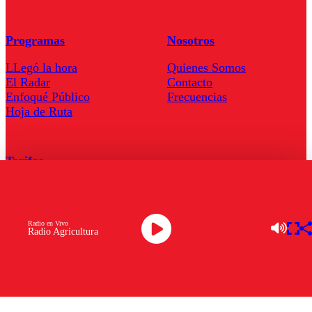
Programas
Nosotros
LLegó la hora
Quienes Somos
El Radar
Contacto
Enfoqué Público
Frecuencias
Hoja de Ruta
Tarifas
Comercial
Tarifas Servel Radio
Radio en Vivo
Radio Agricultura
Radio en Vivo
TV en Vivo
Descarga la APP