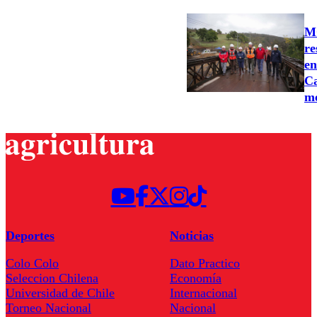
MO
re
en
Ca
m
Deportes
Noticias
Colo Colo
Dato Practico
Seleccion Chilena
Economía
Universidad de Chile
Internacional
Torneo Nacional
Nacional