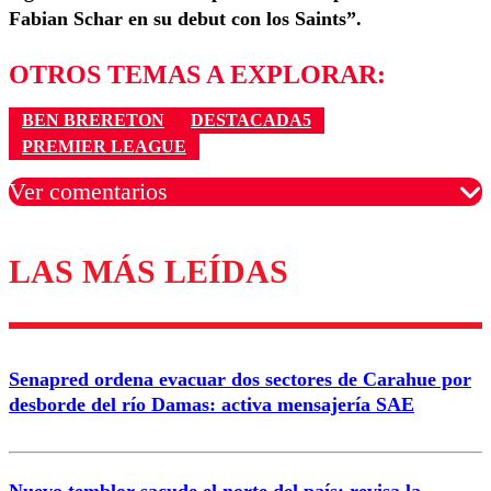
Fabian Schar en su debut con los Saints”.
OTROS TEMAS A EXPLORAR:
BEN BRERETON
DESTACADA5
PREMIER LEAGUE
Ver comentarios
LAS MÁS LEÍDAS
Los comentarios son moderados para garantizar un
diálogo respetuoso.
Nombre
Senapred ordena evacuar dos sectores de Carahue por
Correo
desborde del río Damas: activa mensajería SAE
Nuevo temblor sacude el norte del país: revisa la