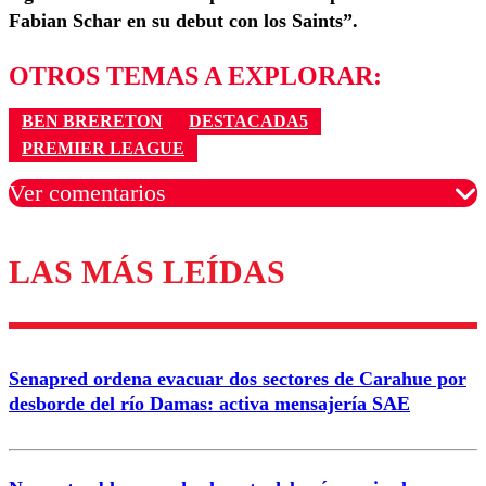
Fabian Schar en su debut con los Saints”.
OTROS TEMAS A EXPLORAR:
BEN BRERETON
DESTACADA5
PREMIER LEAGUE
Ver comentarios
LAS MÁS LEÍDAS
Los comentarios son moderados para garantizar un
diálogo respetuoso.
Nombre
Senapred ordena evacuar dos sectores de Carahue por
Correo
desborde del río Damas: activa mensajería SAE