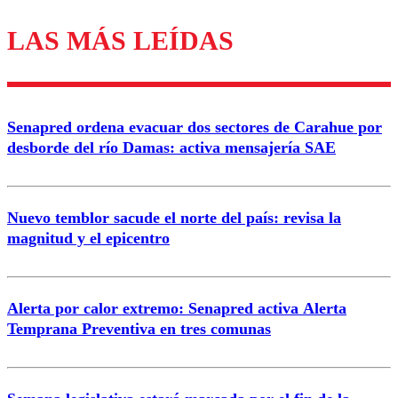
LAS MÁS LEÍDAS
Los comentarios son moderados para garantizar un
diálogo respetuoso.
Nombre
Senapred ordena evacuar dos sectores de Carahue por
Correo
desborde del río Damas: activa mensajería SAE
Nuevo temblor sacude el norte del país: revisa la
magnitud y el epicentro
Enviar comentario
Alerta por calor extremo: Senapred activa Alerta
Temprana Preventiva en tres comunas