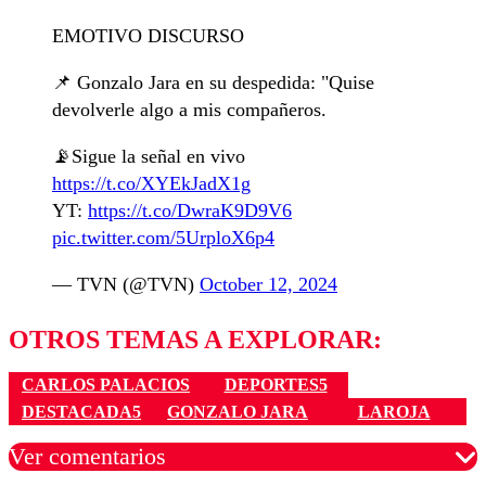
EMOTIVO DISCURSO
📌 Gonzalo Jara en su despedida: "Quise
devolverle algo a mis compañeros.
📡Sigue la señal en vivo
https://t.co/XYEkJadX1g
YT:
https://t.co/DwraK9D9V6
pic.twitter.com/5UrploX6p4
— TVN (@TVN)
October 12, 2024
OTROS TEMAS A EXPLORAR:
CARLOS PALACIOS
DEPORTES5
DESTACADA5
GONZALO JARA
LAROJA
Ver comentarios