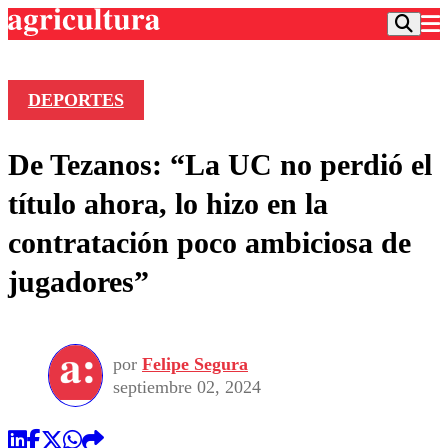
DEPORTES
Podcast
De Tezanos: “La UC no perdió el
Frecuencias
Agricultura TV
título ahora, lo hizo en la
Deportes
contratación poco ambiciosa de
Entretención
Colo Colo
Noticias
jugadores”
Motor
Vida Social
Otros Deportes
Dato Practico
Publicaciones en medios
Seleccion Chilena
Economía
Opinión
Torneo Internacional
Internacional
por
Felipe Segura
Programas
Torneo Nacional
Nacional
septiembre 02, 2024
Comercial
Universidad Católica
Política
Universidad de Chile
Sustentabilidad