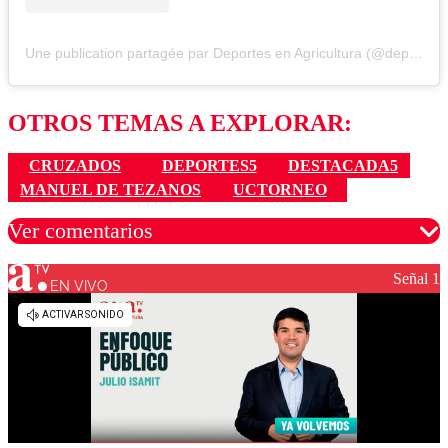
Une publication partagée par Deportes en Agricultura (@deportesenagricultura)
OTROS TEMAS A EXPLORAR:
CRUZADOS
DEPORTES5
DESTACADA5
MANUEL DE TEZANOS
UCTORNEO
Ver comentarios
Señal 1
EN VIVO
Los comentarios son moderados para garantizar un
diálogo respetuoso.
Nombre
Correo